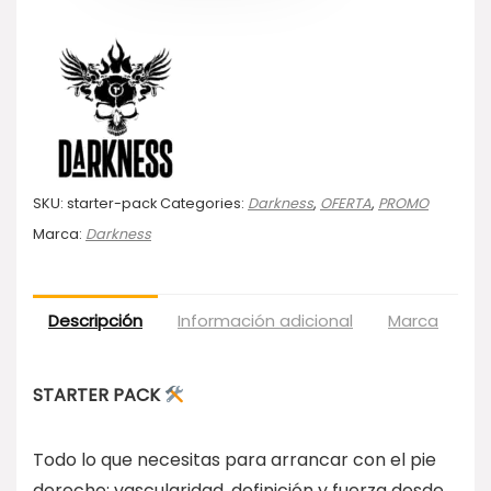
SKU:
starter-pack
Categories:
Darkness
,
OFERTA
,
PROMO
Marca:
Darkness
Descripción
Información adicional
Marca
Va
STARTER PACK
Todo lo que necesitas para arrancar con el pie
derecho: vascularidad, definición y fuerza desde