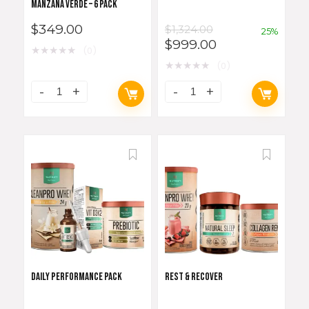
MANZANA VERDE – 6 PACK
$
349.00
$
1,324.00
25%
$
999.00
★
★
★
★
★
(0)
★
★
★
★
★
(0)
DAILY PERFORMANCE PACK
REST & RECOVER