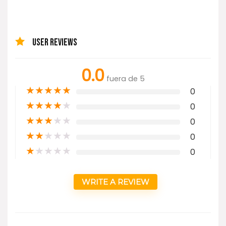
USER REVIEWS
0.0
fuera de 5
★
★
★
★
★
0
★
★
★
★
★
0
★
★
★
★
★
0
★
★
★
★
★
0
★
★
★
★
★
0
WRITE A REVIEW