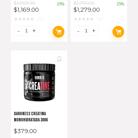
$
1,559.00
$
1,710.00
25%
25%
$
1,169.00
$
1,279.00
★
★
★
★
★
★
★
★
★
★
(0)
(0)
DARKNESS CREATINA
MONOHIDRATADA 300G
$
379.00