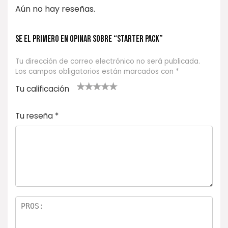
Aún no hay reseñas.
Se el primero en opinar sobre “STARTER PACK”
Tu dirección de correo electrónico no será publicada.
Los campos obligatorios están marcados con
*
Tu calificación
1
2
3 de 5
4 de 5
5 de 5
d
de
estrel
estrella
estrellas
Tu reseña
*
e
5
las
s
5
estr
e
ella
st
s
r
el
la
s