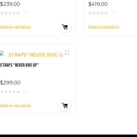
$
239.00
$
419.00
★
★
★
★
★
★
★
★
★
★
(0)
(0)
Select variation
Select variation
STRAPS “NEVER GIVE UP”
$
299.00
★
★
★
★
★
(0)
Select variation