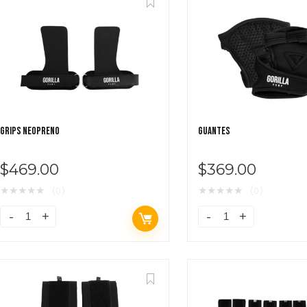
GRIPS NEOPRENO
GUANTES
$
469.00
$
369.00
★
★
★
★
★
★
★
★
★
★
(0)
(0)