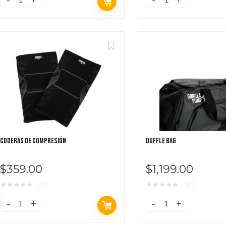
CODERAS DE COMPRESIÓN
DUFFLE BAG
$
359.00
$
1,199.00
★
★
★
★
★
★
★
★
★
★
(0)
(0)