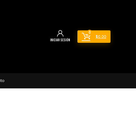
0
$
0.00
Iniciar sesión
to