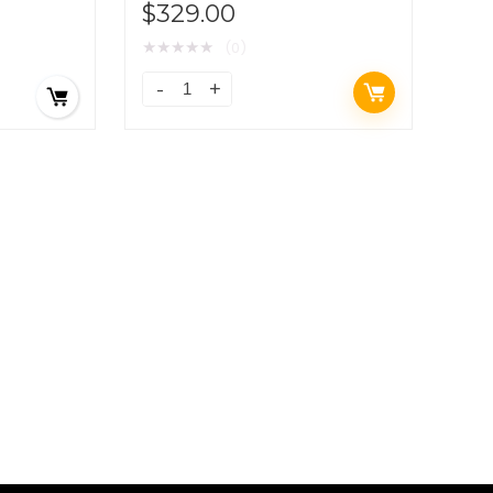
$
329.00
★
★
★
★
★
(0)