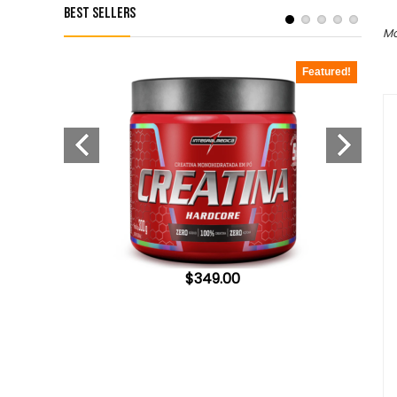
Best Sellers
Mo
Featured!
Featured!
$
349.00