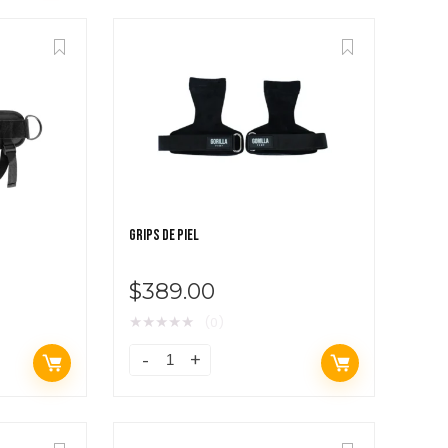
GRIPS DE PIEL
$
389.00
★
★
★
★
★
(0)