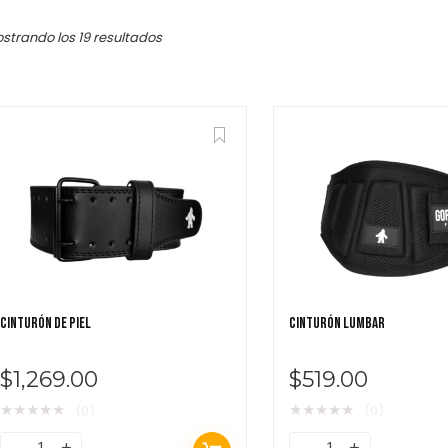
strando los 19 resultados
Featured!
$
279.00
$
CINTURÓN DE PIEL
CINTURÓN LUMBAR
$
1,269.00
$
519.00
★
★
★
★
★
★
★
★
★
★
(0)
(0)