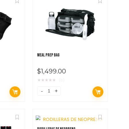
MEAL PREP BAG
$
1,499.00
★
★
★
★
★
(0)