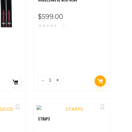
RODILLERAS DE NEOPRENO
$
599.00
★
★
★
★
★
(0)
STRAPS