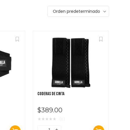
Orden predeterminado
Featured!
689.00
$
439.00
CODERAS DE CINTA
$
389.00
★
★
★
★
★
(0)