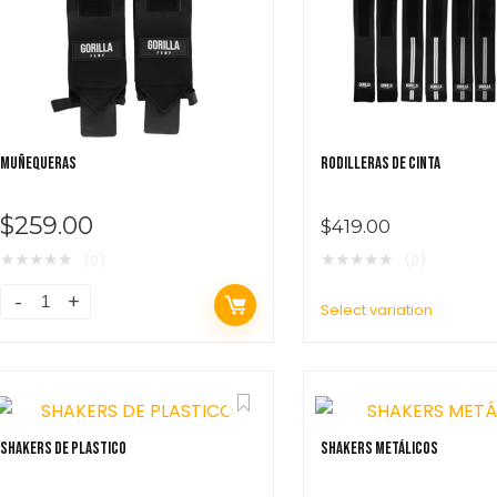
MUÑEQUERAS
RODILLERAS DE CINTA
$
259.00
$
419.00
★
★
★
★
★
★
★
★
★
★
(0)
(0)
Select variation
SHAKERS DE PLASTICO
SHAKERS METÁLICOS