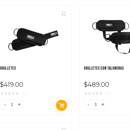
GRILLETES
GRILLETES CON TALONERAS
$
419.00
$
489.00
★
★
★
★
★
★
★
★
★
★
(0)
(0)