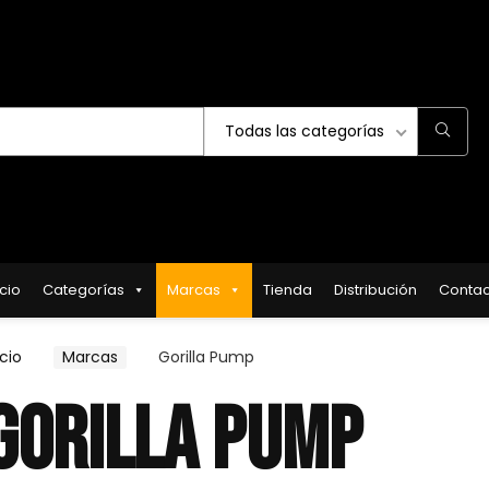
Todas las categorías
icio
Categorías
Marcas
Tienda
Distribución
Contac
icio
Marcas
Gorilla Pump
GORILLA PUMP