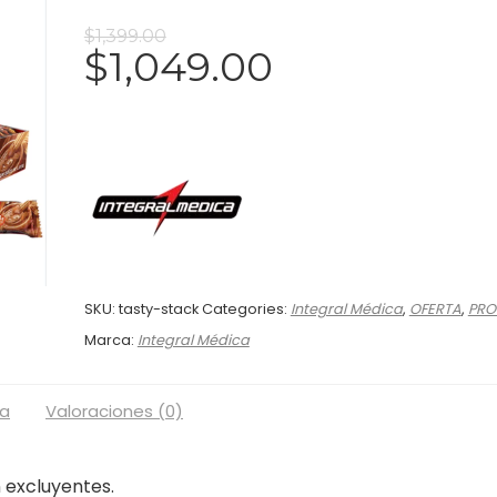
$
1,399.00
$
1,049.00
SKU:
tasty-stack
Categories:
Integral Médica
,
OFERTA
,
PR
Marca:
Integral Médica
a
Valoraciones (0)
 excluyentes.