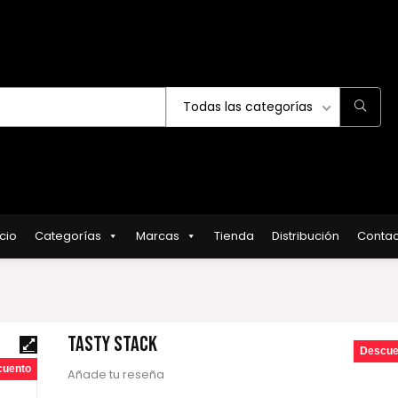
Todas las categorías
icio
Categorías
Marcas
Tienda
Distribución
Contac
TASTY STACK
Descue
cuento
Añade tu reseña