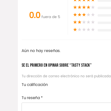
★
★
★
★
★
0.0
★
★
★
★
★
fuera de 5
★
★
★
★
★
★
★
★
★
★
Aún no hay reseñas.
Se el primero en opinar sobre “TASTY STACK”
Tu dirección de correo electrónico no será publicada
Tu calificación
1
2
3 de 5
4 de 5
5 de 5
d
de
estrel
estrella
estrellas
Tu reseña
*
e
5
las
s
5
estr