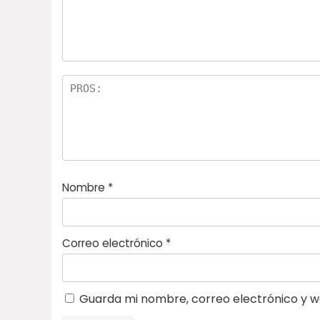
e
ella
st
s
r
el
la
s
Nombre
*
Correo electrónico
*
Guarda mi nombre, correo electrónico y w