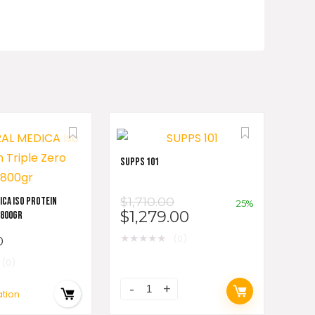
SUPPS 101
$
1,710.00
ICA ISO PROTEIN
25%
$
1,279.00
1800GR
★
★
★
★
★
(0)
0
(0)
ation