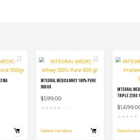
ATINA
INTEGRAL MEDICA WHEY 100% PURE
900 GR
INTEGRAL MED
TRIPLE ZERO 
$
599.00
$
1,699.0
★
★
★
★
★
(0)
★
★
★
★
★
Select variation
Select vari