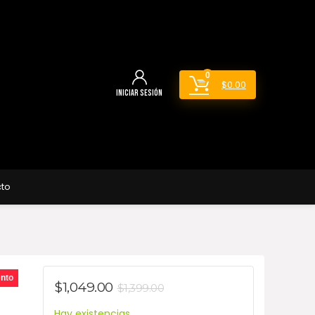
0
$
0.00
Iniciar sesión
to
nto
$
1,049.00
$
1,399.00
Hay existencias