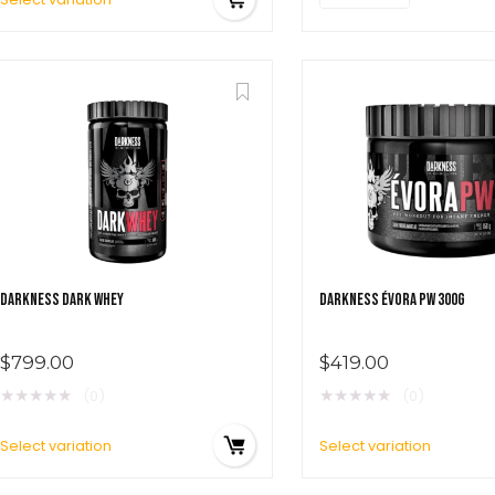
DARKNESS DARK WHEY
DARKNESS ÉVORA PW 300G
$
799.00
$
419.00
★
★
★
★
★
★
★
★
★
★
(0)
(0)
Select variation
Select variation