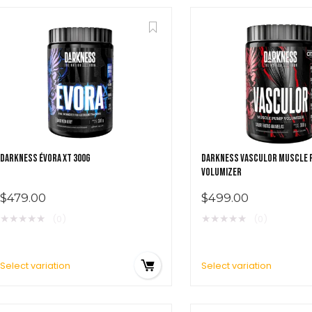
DARKNESS ÉVORA XT 300G
DARKNESS VASCULOR MUSCLE
VOLUMIZER
$
479.00
$
499.00
★
★
★
★
★
★
★
★
★
★
(0)
(0)
Select variation
Select variation