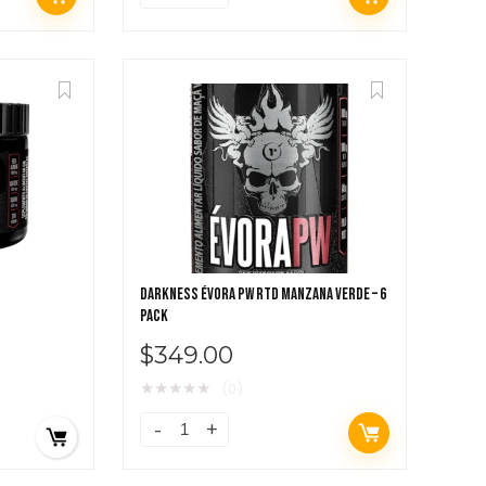
DARKNESS ÉVORA PW RTD MANZANA VERDE – 6
PACK
$
349.00
★
★
★
★
★
(0)