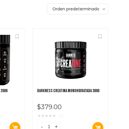
Orden predeterminado
Featured!
689.00
$
439.00
 200G
DARKNESS CREATINA MONOHIDRATADA 300G
$
379.00
★
★
★
★
★
(0)