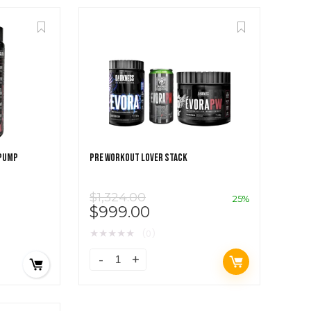
 PUMP
PRE WORKOUT LOVER STACK
$
1,324.00
25%
$
999.00
★
★
★
★
★
(0)