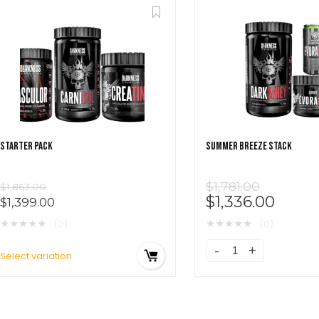
STARTER PACK
SUMMER BREEZE STACK
$
1,781.00
$
1,863.00
$
1,336.00
$
1,399.00
★
★
★
★
★
★
★
★
★
★
(0)
(0)
Select variation