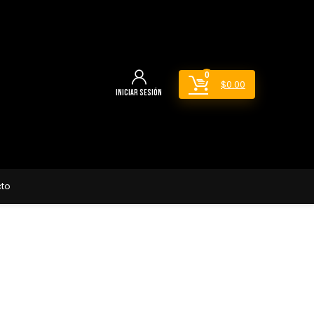
0
$
0.00
Iniciar sesión
to