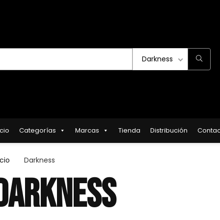
Darkness
icio
Categorías
Marcas
Tienda
Distribución
Contac
icio
Darkness
DARKNESS