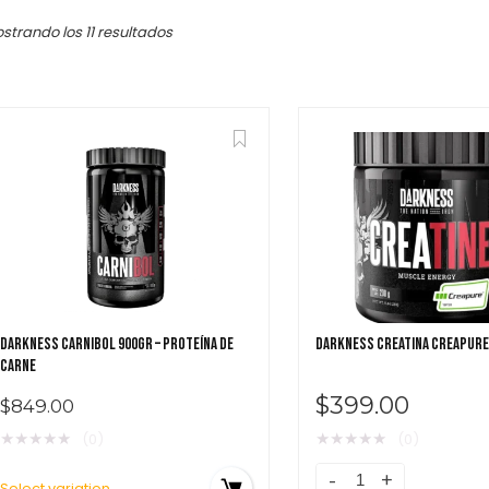
strando los 11 resultados
Featured!
$
279.00
$
DARKNESS CARNIBOL 900GR – PROTEÍNA DE
DARKNESS CREATINA CREAPURE
CARNE
$
399.00
$
849.00
★
★
★
★
★
★
★
★
★
★
(0)
(0)
Select variation