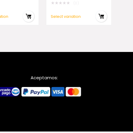
★
★
★
★
★
(0)
ation
Select variation
Aceptamos: