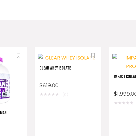
CLEAR WHEY ISOLATE
IMPACT ISOLA
$
619.00
$
1,999.0
★
★
★
★
★
(0)
★
★
★
★
★
OMAN