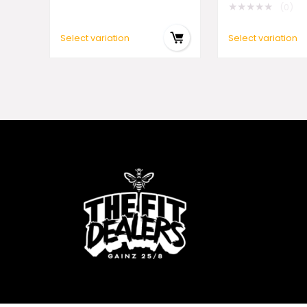
★
★
★
★
★
(0)
Select variation
Select variation