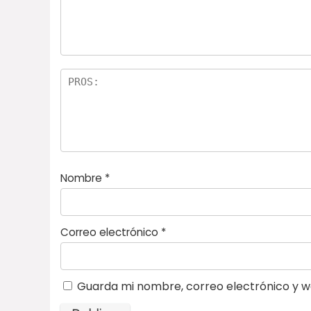
e
ella
st
s
r
el
la
s
Nombre
*
Correo electrónico
*
Guarda mi nombre, correo electrónico y w