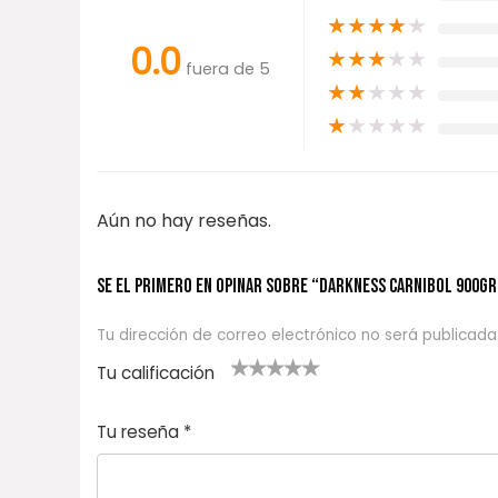
★
★
★
★
★
0.0
★
★
★
★
★
fuera de 5
★
★
★
★
★
★
★
★
★
★
Aún no hay reseñas.
Se el primero en opinar sobre “DARKNESS Carnibol 900gr
Tu dirección de correo electrónico no será publicada
Tu calificación
1
2
3 de 5
4 de 5
5 de 5
d
de
estrel
estrella
estrellas
Tu reseña
*
e
5
las
s
5
estr