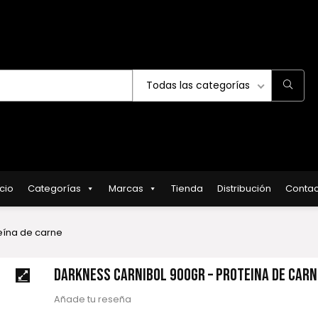
Todas las categorías
icio
Categorías
Marcas
Tienda
Distribución
Contac
eína de carne
DARKNESS CARNIBOL 900GR – PROTEÍNA DE CARN
Añade tu reseña