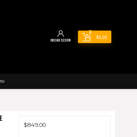
0
$
0.00
Iniciar sesión
to
E
$
849.00