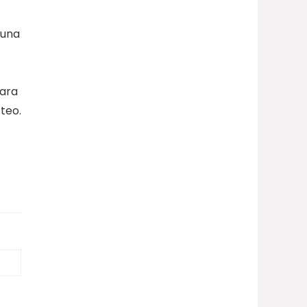
 una
para
teo.