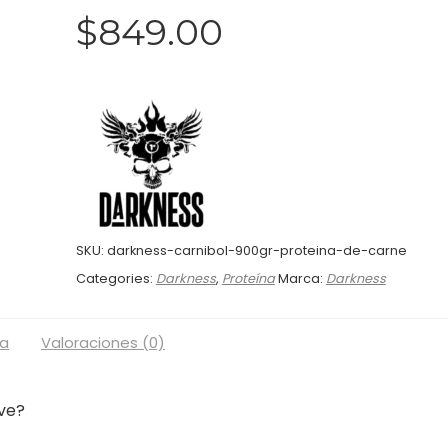
$
849.00
SKU:
darkness-carnibol-900gr-proteina-de-carne
Categories:
Darkness
,
Proteína
Marca:
Darkness
a
Valoraciones (0)
rve?