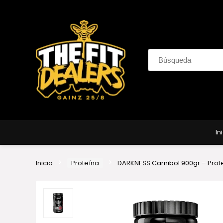
In
Inicio
Proteína
DARKNESS Carnibol 900gr – Prot