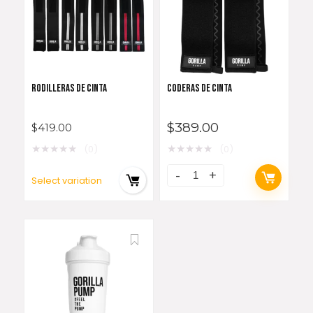
RODILLERAS DE CINTA
CODERAS DE CINTA
$
389.00
$
419.00
★
★
★
★
★
★
★
★
★
★
(0)
(0)
Select variation