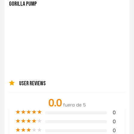
GORILLA PUMP
USER REVIEWS
0.0
fuera de 5
★
★
★
★
★
0
★
★
★
★
★
0
★
★
★
★
★
0