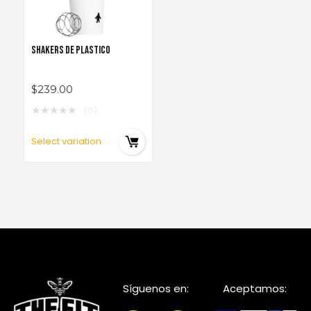
SHAKERS DE PLASTICO
$
239.00
★
★
★
★
★
(0)
Select variation
Síguenos en:
Aceptamos: