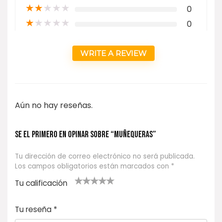
★
★
★
★
★
0
★
★
★
★
★
0
WRITE A REVIEW
Aún no hay reseñas.
Se el primero en opinar sobre “MUÑEQUERAS”
Tu dirección de correo electrónico no será publicada.
Los campos obligatorios están marcados con
*
Tu calificación
1
2
3 de 5
4 de 5
5 de 5
d
de
estrel
estrella
estrellas
Tu reseña
*
e
5
las
s