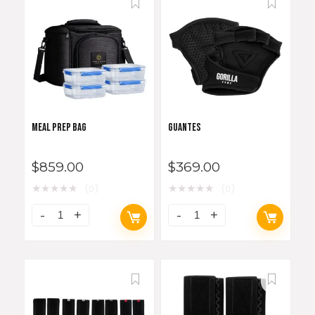
MEAL PREP BAG
GUANTES
$
859.00
$
369.00
★
★
★
★
★
★
★
★
★
★
(0)
(0)