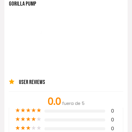
GORILLA PUMP
USER REVIEWS
0.0
fuera de 5
★
★
★
★
★
0
★
★
★
★
★
0
★
★
★
★
★
0