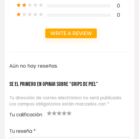
★
★
★
★
★
0
★
★
★
★
★
0
WRITE A REVIEW
Aún no hay reseñas.
Se el primero en opinar sobre “GRIPS DE PIEL”
Tu dirección de correo electrónico no será publicada.
Los campos obligatorios están marcados con
*
Tu calificación
1
2
3 de 5
4 de 5
5 de 5
d
de
estrel
estrella
estrellas
Tu reseña
*
e
5
las
s