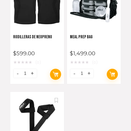
RODILLERAS DE NEOPRENO
MEAL PREP BAG
$
599.00
$
1,499.00
★
★
★
★
★
★
★
★
★
★
(0)
(0)