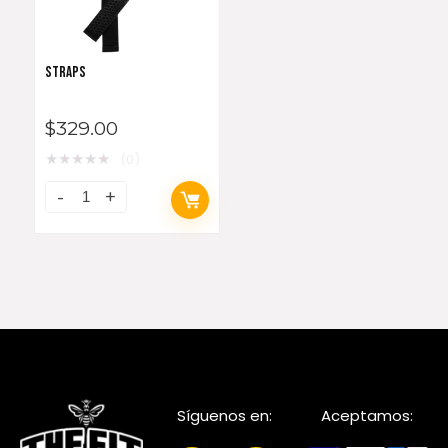
STRAPS
$
329.00
★
★
★
★
★
(0)
Síguenos en:
Aceptamos: