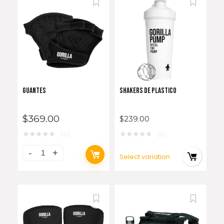
GUANTES
SHAKERS DE PLASTICO
$
369.00
$
239.00
★
★
★
★
★
★
★
★
★
★
(0)
(0)
Select variation