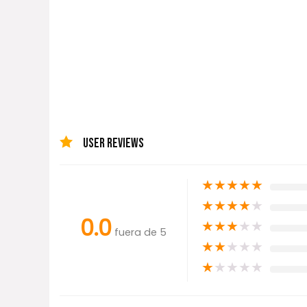
USER REVIEWS
★
★
★
★
★
★
★
★
★
★
0.0
★
★
★
★
★
fuera de 5
★
★
★
★
★
★
★
★
★
★