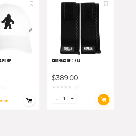
A PUMP
CODERAS DE CINTA
$
389.00
★
★
★
★
★
(0)
(0)
ation