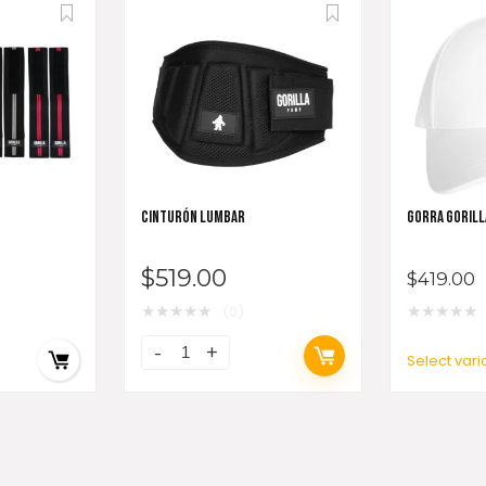
CINTURÓN LUMBAR
GORRA GORILL
$
519.00
$
419.00
★
★
★
★
★
★
★
★
★
★
(0)
Select vari