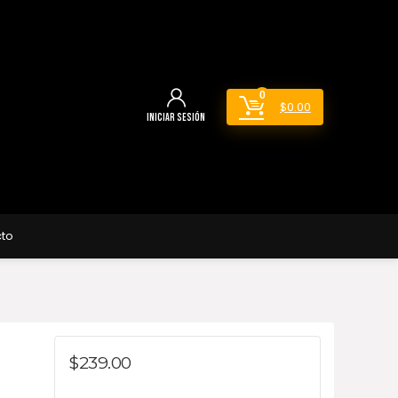
0
$
0.00
Iniciar sesión
to
$
239.00