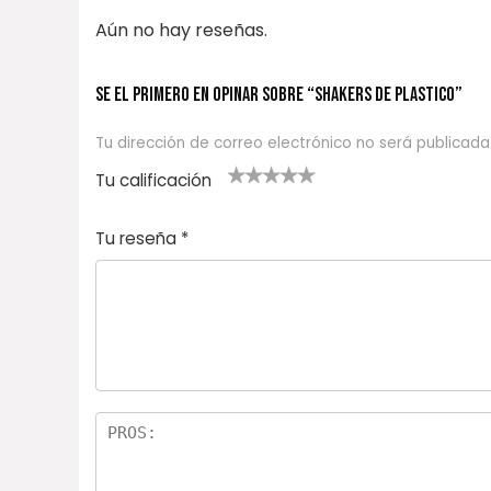
Aún no hay reseñas.
Se el primero en opinar sobre “SHAKERS DE PLASTICO”
Tu dirección de correo electrónico no será publicada
Tu calificación
1
2
3 de 5
4 de 5
5 de 5
d
de
estrel
estrella
estrellas
Tu reseña
*
e
5
las
s
5
estr
e
ella
st
s
r
el
la
s