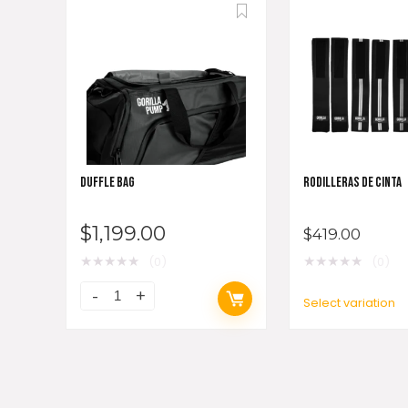
DUFFLE BAG
RODILLERAS DE CINTA
$
1,199.00
$
419.00
★
★
★
★
★
★
★
★
★
★
(0)
(0)
Select variation