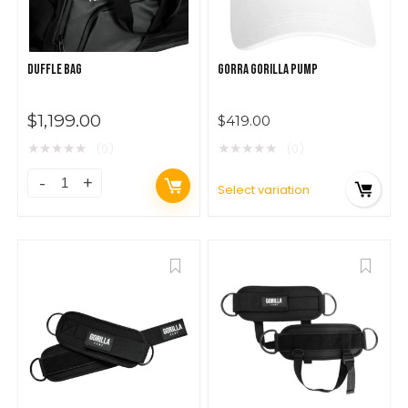
DUFFLE BAG
GORRA GORILLA PUMP
$
1,199.00
$
419.00
★
★
★
★
★
★
★
★
★
★
(0)
(0)
Select variation