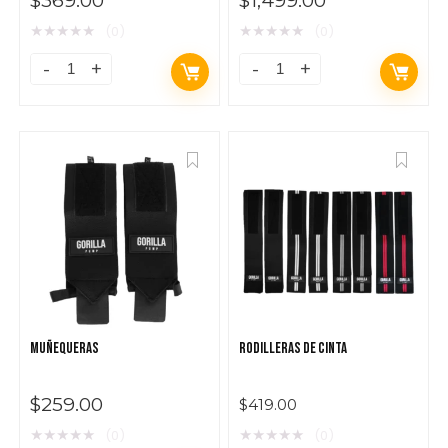
$
369.00
$
1,499.00
★
★
★
★
★
★
★
★
★
★
(0)
(0)
MUÑEQUERAS
RODILLERAS DE CINTA
$
259.00
$
419.00
★
★
★
★
★
★
★
★
★
★
(0)
(0)