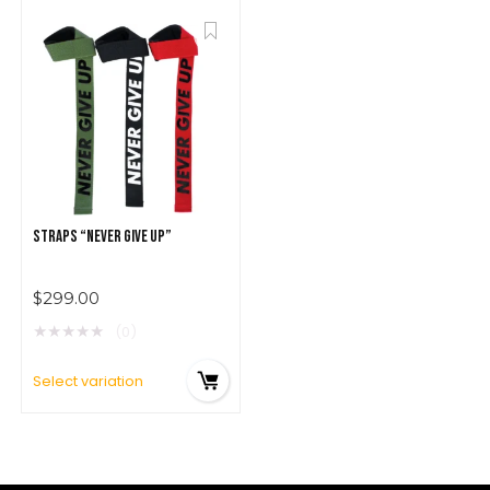
STRAPS “NEVER GIVE UP”
$
299.00
★
★
★
★
★
(0)
Select variation