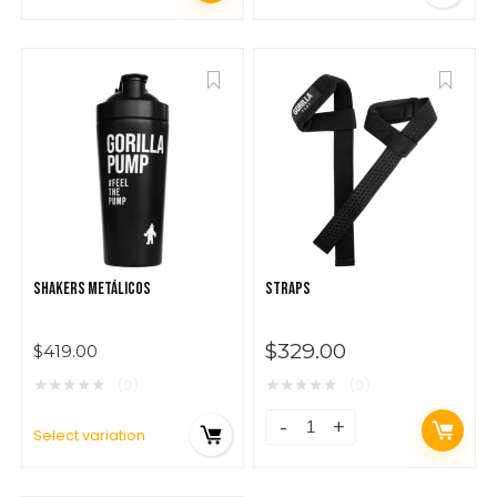
SHAKERS METÁLICOS
STRAPS
$
329.00
$
419.00
★
★
★
★
★
★
★
★
★
★
(0)
(0)
Select variation