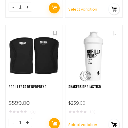
Select variation
RODILLERAS DE NEOPRENO
SHAKERS DE PLASTICO
$
599.00
$
239.00
★
★
★
★
★
★
★
★
★
★
(0)
(0)
Select variation