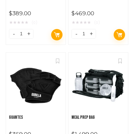
$
389.00
$
469.00
★
★
★
★
★
★
★
★
★
★
(0)
(0)
GUANTES
MEAL PREP BAG