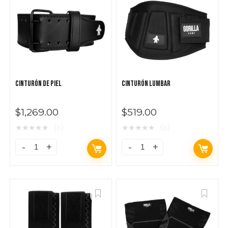
$
279.00
CINTURÓN DE PIEL
CINTURÓN LUMBAR
$
1,269.00
$
519.00
★
★
★
★
★
★
★
★
★
★
(0)
(0)