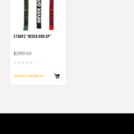
STRAPS “NEVER GIVE UP”
$
299.00
★
★
★
★
★
(0)
Select variation