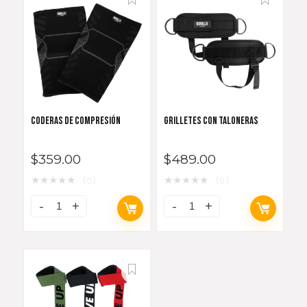
CODERAS DE COMPRESIÓN
GRILLETES CON TALONERAS
$
359.00
$
489.00
★
★
★
★
★
★
★
★
★
★
(0)
(0)