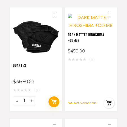
DARK MATTER HIROSHIMA
+CLEMB
$
459.00
★
★
★
★
★
(0)
GUANTES
$
369.00
★
★
★
★
★
(0)
Select variation