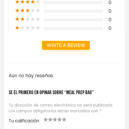
★
★
★
★
★
0
★
★
★
★
★
0
★
★
★
★
★
0
★
★
★
★
★
0
WRITE A REVIEW
Aún no hay reseñas.
Se el primero en opinar sobre “MEAL PREP BAG”
Tu dirección de correo electrónico no será publicada.
Los campos obligatorios están marcados con
*
Tu calificación
1
2
3 de 5
4 de 5
5 de 5