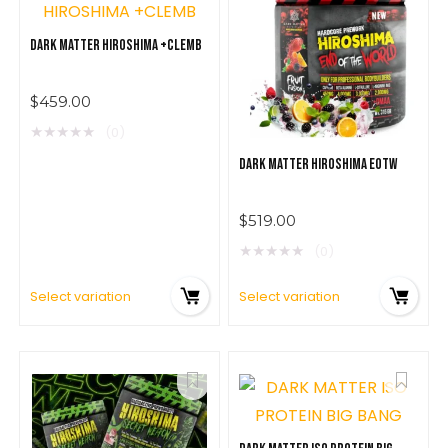
$
279.00
DARK MATTER HIROSHIMA +CLEMB
$
459.00
★
★
★
★
★
(0)
DARK MATTER HIROSHIMA EOTW
$
519.00
★
★
★
★
★
(0)
Select variation
Select variation