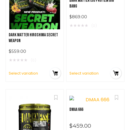
DARK MATTER ISO PROTEIN BIG
BANG
$
869.00
★
★
★
★
★
(0)
DARK MATTER HIROSHIMA SECRET
WEAPON
$
559.00
★
★
★
★
★
(0)
Select variation
Select variation
DMAA 666
$
459.00