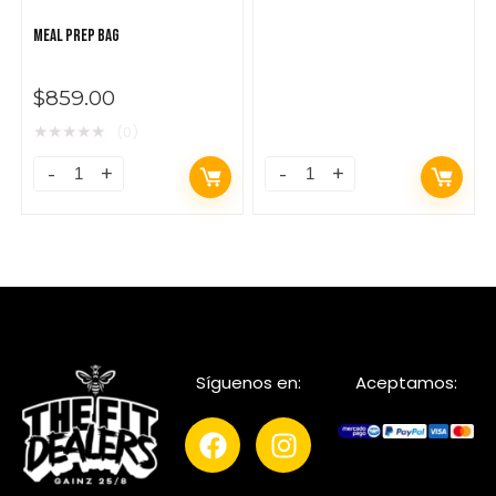
MEAL PREP BAG
$
859.00
★
★
★
★
★
(0)
Síguenos en:
Aceptamos: