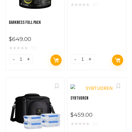
★
★
★
★
★
(0)
DARKNESS FULL PACK
$
649.00
★
★
★
★
★
(0)
SYBTUDREN
$
459.00
★
★
★
★
★
(0)