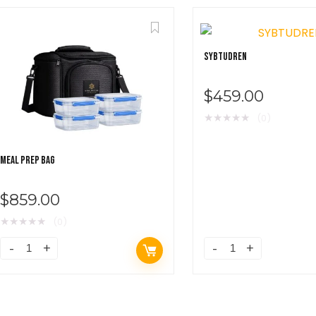
SYBTUDREN
$
459.00
★
★
★
★
★
(0)
MEAL PREP BAG
$
859.00
★
★
★
★
★
(0)