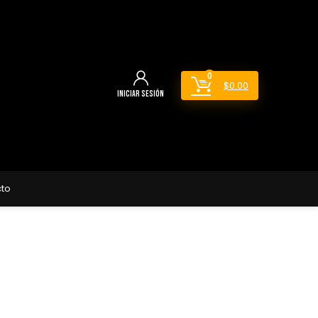
0
$
0.00
Iniciar sesión
to