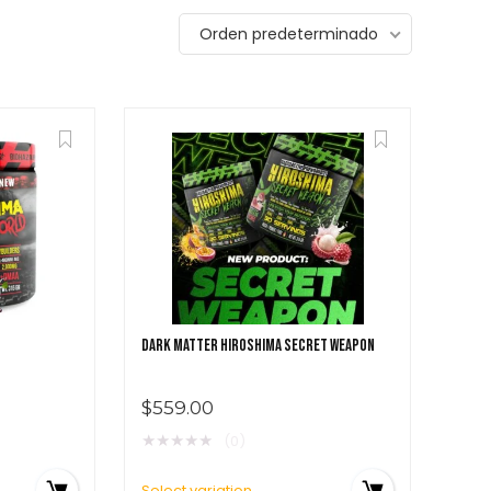
Orden predeterminado
Featured!
689.00
$
439.00
DARK MATTER HIROSHIMA SECRET WEAPON
$
559.00
★
★
★
★
★
(0)
Select variation