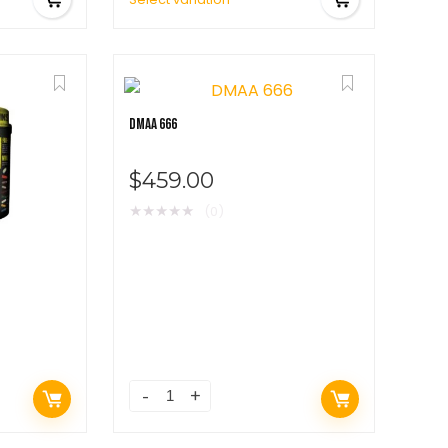
DMAA 666
$
459.00
★
★
★
★
★
(0)