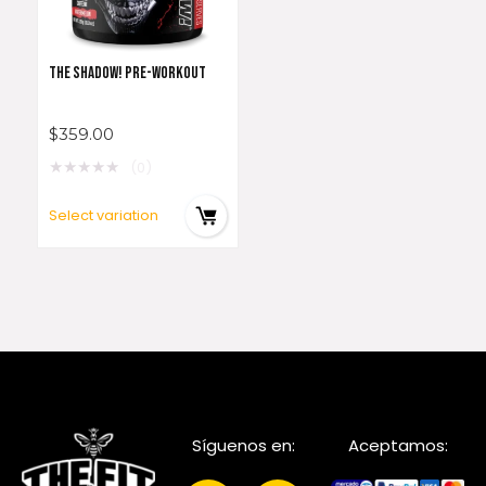
THE SHADOW! PRE-WORKOUT
$
359.00
★
★
★
★
★
(0)
Select variation
Síguenos en:
Aceptamos: