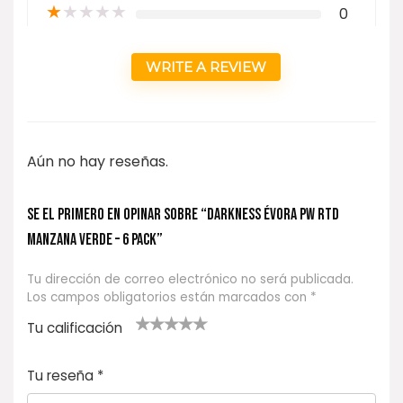
★
★
★
★
★
0
WRITE A REVIEW
Aún no hay reseñas.
Se el primero en opinar sobre “DARKNESS Évora PW RTD
Manzana Verde – 6 pack”
Tu dirección de correo electrónico no será publicada.
Los campos obligatorios están marcados con
*
Tu calificación
1
2
3 de 5
4 de 5
5 de 5
d
de
estrel
estrella
estrellas
Tu reseña
*
e
5
las
s