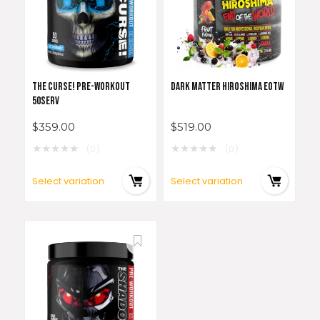
THE CURSE! PRE-WORKOUT
DARK MATTER HIROSHIMA EOTW
50SERV
$
359.00
$
519.00
★
★
★
★
★
★
★
★
★
★
(0)
(0)
Select variation
Select variation