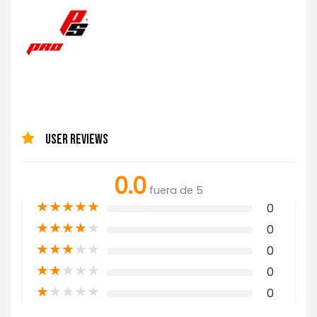
USER REVIEWS
0.0
fuera de 5
★
★
★
★
★
0
★
★
★
★
★
0
★
★
★
★
★
0
★
★
★
★
★
0
★
★
★
★
★
0