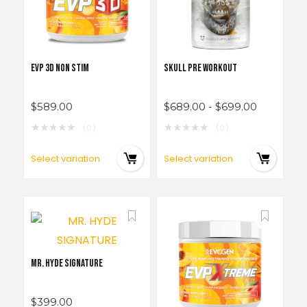
EVP 3D NON STIM
SKULL PRE WORKOUT
$
589.00
$
689.00
-
$
699.00
★
★
★
★
★
★
★
★
★
★
(0)
(0)
Select variation
Select variation
MR. HYDE SIGNATURE
$
399.00