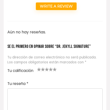
WRITE A REVIEW
Aún no hay reseñas.
Se el primero en opinar sobre “DR. JEKYLL SIGNATURE”
Tu dirección de correo electrónico no será publicada.
Los campos obligatorios están marcados con
*
Tu calificación
1
2
3 de 5
4 de 5
5 de 5
d
de
estrel
estrella
estrellas
Tu reseña
*
e
5
las
s
5
estr
e
ella
st
s