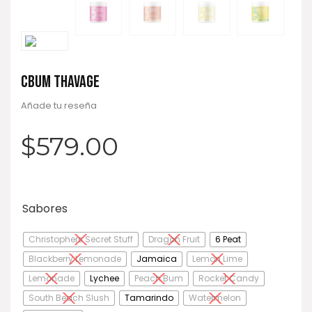
CBUM THAVAGE
Añade tu reseña
$
579.00
Sabores
Christophers Secret Stuff
Dragon Fruit
6 Peat
Blackberry Lemonade
Jamaica
Lemon Lime
Lemonade
Lychee
Peach Bum
Rocket Candy
South Beach Slush
Tamarindo
Watermelon