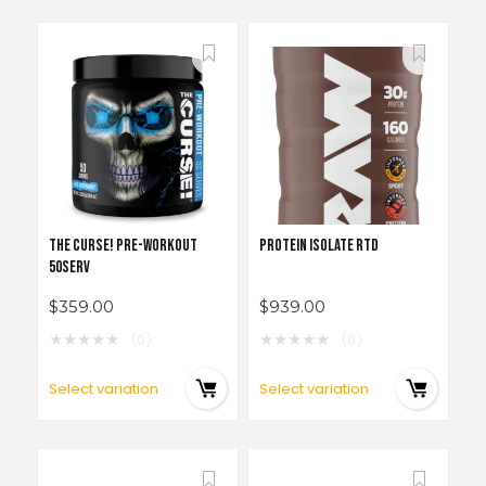
THE CURSE! PRE-WORKOUT
PROTEIN ISOLATE RTD
50SERV
$
359.00
$
939.00
★
★
★
★
★
★
★
★
★
★
(0)
(0)
Select variation
Select variation