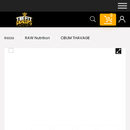
0
Inicio
RAW Nutrition
CBUM THAVAGE