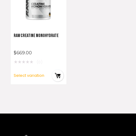
RAW CREATINE MONOHYDRATE
$
669.00
★
★
★
★
★
(0)
Select variation