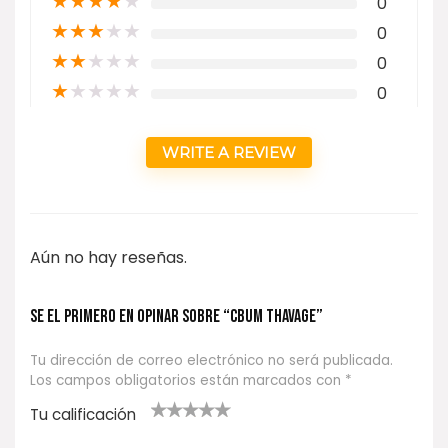
★
★
★
★
★
0
★
★
★
★
★
0
★
★
★
★
★
0
★
★
★
★
★
0
WRITE A REVIEW
Aún no hay reseñas.
Se el primero en opinar sobre “CBUM THAVAGE”
Tu dirección de correo electrónico no será publicada.
Los campos obligatorios están marcados con
*
Tu calificación
1
2
3 de 5
4 de 5
5 de 5