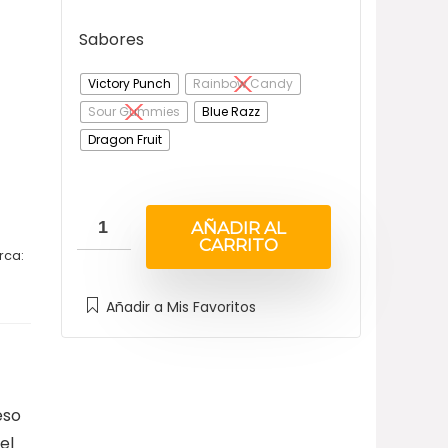
Sabores
Victory Punch
Rainbow Candy
Sour Gummies
Blue Razz
Dragon Fruit
AÑADIR AL
CARRITO
rca:
Añadir a Mis Favoritos
eso
el