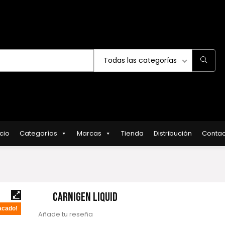
Todas las categorías
icio
Categorías
Marcas
Tienda
Distribución
Contac
CARNIGEN LIQUID
acado!
Añade tu reseña