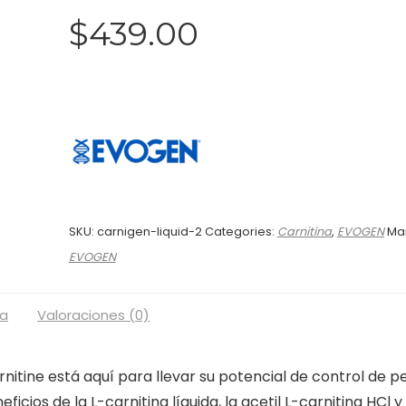
$
439.00
SKU:
carnigen-liquid-2
Categories:
Carnitina
,
EVOGEN
Ma
EVOGEN
a
Valoraciones (0)
nitine está aquí para llevar su potencial de control de p
icios de la L-carnitina líquida, la acetil L-carnitina HCl y 