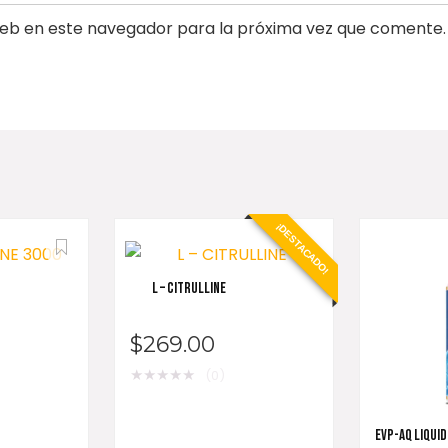
eb en este navegador para la próxima vez que comente.
¡DESTACADO!
L – CITRULLINE
$
269.00
★
★
★
★
★
(0)
EVP-AQ LIQUID