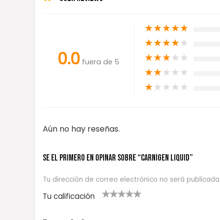
★
★
★
★
★
★
★
★
★
★
0.0
★
★
★
★
★
fuera de 5
★
★
★
★
★
★
★
★
★
★
Aún no hay reseñas.
Se el primero en opinar sobre “CARNIGEN LIQUID”
Tu dirección de correo electrónico no será publicada
Tu calificación
1
2
3 de 5
4 de 5
5 de 5
d
de
estrel
estrella
estrellas