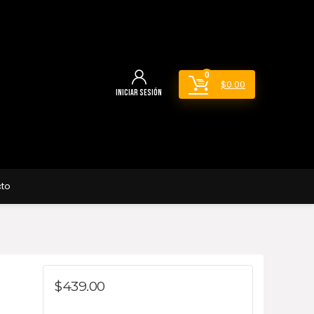
0
$
0.00
Iniciar sesión
to
$
439.00