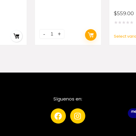
$
559.00
★
★
★
★
★
Select vari
Síguenos en: