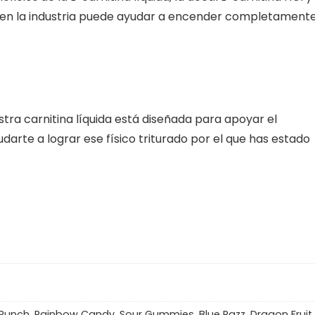
er en la industria puede ayudar a encender completamente
ra carnitina líquida está diseñada para apoyar el
rte a lograr ese físico triturado por el que has estado
 Punch, Rainbow Candy, Sour Gummies, Blue Razz, Dragon Fruit