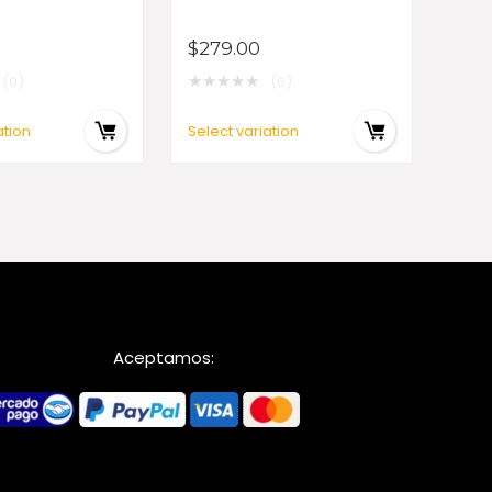
$
279.00
★
★
★
★
★
(0)
(0)
ation
Select variation
Aceptamos: