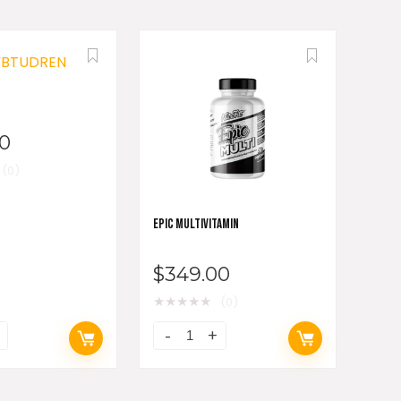
0
(0)
EPIC MULTIVITAMIN
$
349.00
★
★
★
★
★
(0)