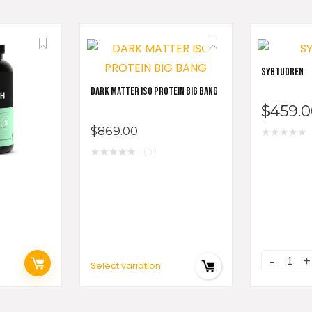
SYBTUDREN
DARK MATTER ISO PROTEIN BIG BANG
$
459.0
$
869.00
★
★
★
★
★
★
★
★
★
★
(0)
Select variation