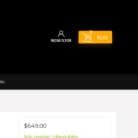
0
$
0.00
Iniciar sesión
to
$
649.00
Solo quedan 1 disponibles