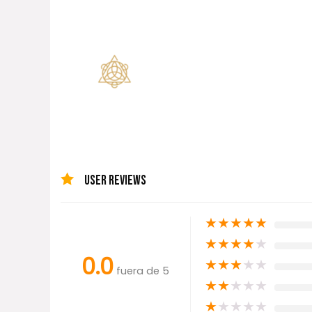
USER REVIEWS
★
★
★
★
★
★
★
★
★
★
0.0
★
★
★
★
★
fuera de 5
★
★
★
★
★
★
★
★
★
★