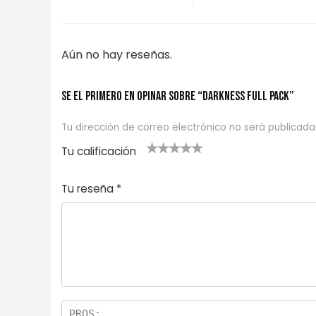
Aún no hay reseñas.
Se el primero en opinar sobre “DARKNESS FULL PACK”
Tu dirección de correo electrónico no será publicada
Tu calificación
1
2
3 de 5
4 de 5
5 de 5
d
de
estrel
estrella
estrellas
Tu reseña
*
e
5
las
s
5
estr
e
ella
st
s
r
el