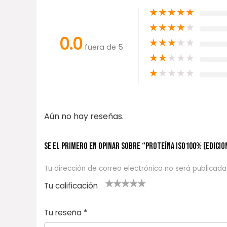
★
★
★
★
★
★
★
★
★
★
0.0
★
★
★
★
★
fuera de 5
★
★
★
★
★
★
★
★
★
★
Aún no hay reseñas.
Se el primero en opinar sobre “PROTEÍNA ISO100% (EDICIO
Tu dirección de correo electrónico no será publicada
Tu calificación
1
2
3 de 5
4 de 5
5 de 5
d
de
estrel
estrella
estrellas
Tu reseña
*
e
5
las
s