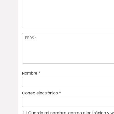
5
estr
e
ella
st
s
r
el
la
s
Nombre
*
Correo electrónico
*
Guarda mi nombre, correo electrónico y w