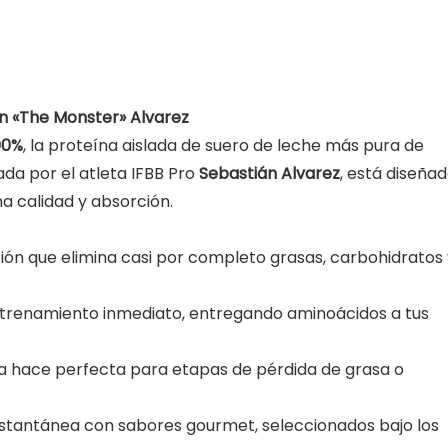
án «The Monster» Alvarez
00%
, la proteína aislada de suero de leche más pura de
ada por el atleta IFBB Pro
Sebastián Alvarez
, está diseña
 calidad y absorción.
ión que elimina casi por completo grasas, carbohidratos 
ntrenamiento inmediato, entregando aminoácidos a tus
o la hace perfecta para etapas de pérdida de grasa o
nstantánea con sabores gourmet, seleccionados bajo los