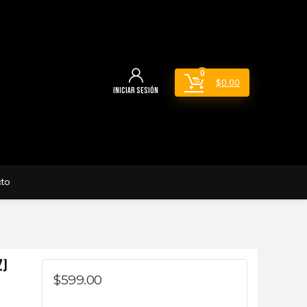
0
$
0.00
Iniciar sesión
to
Z)
$
599.00