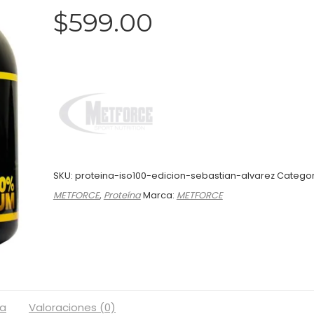
$
599.00
SKU:
proteina-iso100-edicion-sebastian-alvarez
Categor
METFORCE
,
Proteína
Marca:
METFORCE
a
Valoraciones (0)