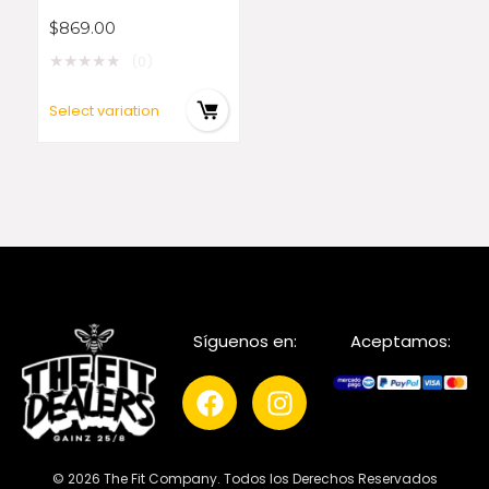
$
869.00
★
★
★
★
★
(0)
Select variation
Síguenos en:
Aceptamos:
© 2026 The Fit Company. Todos los Derechos Reservados