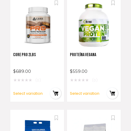
CORE PRO 2LBS
PROTEÍNA VEGANA
$
689.00
$
559.00
★
★
★
★
★
★
★
★
★
★
(0)
(0)
Select variation
Select variation