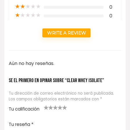
★
★
★
★
★
0
★
★
★
★
★
0
WRITE A REVIEW
Aún no hay reseñas.
Se el primero en opinar sobre “CLEAR WHEY ISOLATE”
Tu dirección de correo electrónico no será publicada.
Los campos obligatorios están marcados con
*
Tu calificación
1
2
3 de 5
4 de 5
5 de 5
d
de
estrel
estrella
estrellas
Tu reseña
*
e
5
las
s