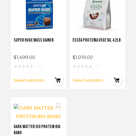
SUPER HUGE MASS GAINER
ESSÉA PROTEÍNA VEGETAL 4.2LB
$
1,499.00
$
1,019.00
★
★
★
★
★
★
★
★
★
★
(0)
(0)
Select variation
Select variation
DARK MATTER ISO PROTEIN BIG
BANG