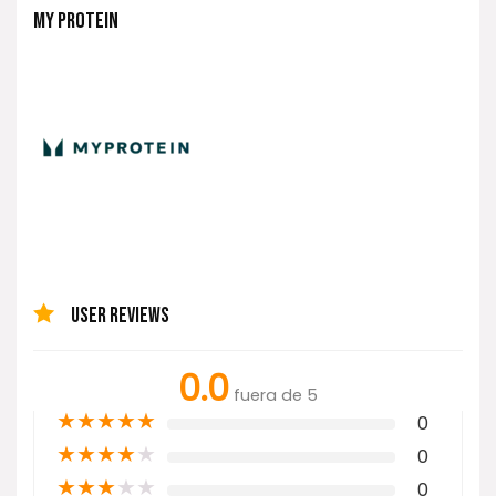
MY PROTEIN
USER REVIEWS
0.0
fuera de 5
★
★
★
★
★
0
★
★
★
★
★
0
★
★
★
★
★
0