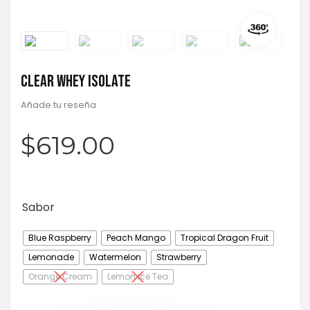
CLEAR WHEY ISOLATE
Añade tu reseña
$
619.00
Sabor
Blue Raspberry
Peach Mango
Tropical Dragon Fruit
Lemonade
Watermelon
Strawberry
Orange Cream
Lemon Ice Tea