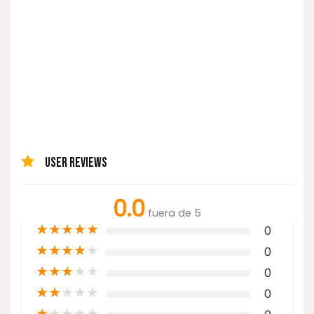
USER REVIEWS
0.0
fuera de 5
★
★
★
★
★
0
★
★
★
★
★
0
★
★
★
★
★
0
★
★
★
★
★
0
★
★
★
★
★