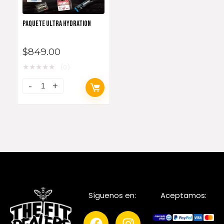
PAQUETE ULTRA HYDRATION
$
849.00
★
★
★
★
★
(0)
Síguenos en:
Aceptamos: