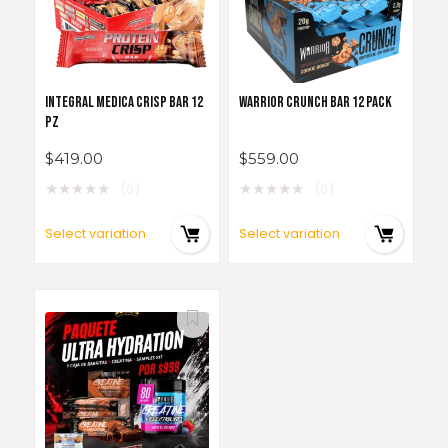
INTEGRAL MEDICA CRISP BAR 12
WARRIOR CRUNCH BAR 12 PACK
PZ
$
419.00
$
559.00
★
★
★
★
★
★
★
★
★
★
(0)
(0)
Select variation
Select variation