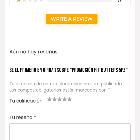
0
WRITE A REVIEW
Aún no hay reseñas.
Se el primero en opinar sobre “PROMOCIÓN FIT BUTTERS 5pz”
Tu dirección de correo electrónico no será publicada.
Los campos obligatorios están marcados con
*
Tu calificación
1
2
3 de 5
4 de 5
5 de 5
d
de
estrel
estrella
estrellas
Tu reseña
*
e
5
las
s
5
estr