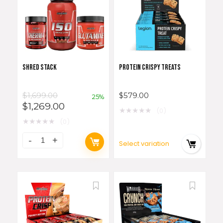
SHRED STACK
PROTEIN CRISPY TREATS
$
1,699.00
$
579.00
25%
$
1,269.00
★
★
★
★
★
(0)
★
★
★
★
★
(0)
Select variation