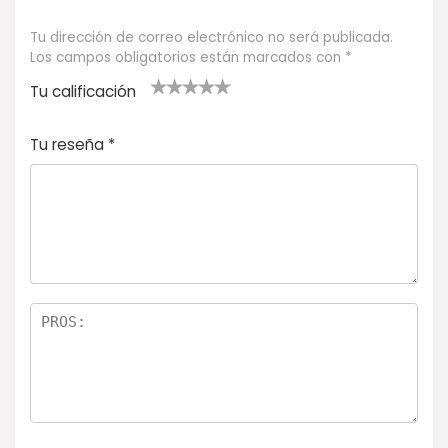
Tu dirección de correo electrónico no será publicada.
Los campos obligatorios están marcados con
*
Tu calificación
1
2
3 de 5
4 de 5
5 de 5
d
de
estrel
estrella
estrellas
Tu reseña
*
e
5
las
s
5
estr
e
ella
st
s
r
el
la
s