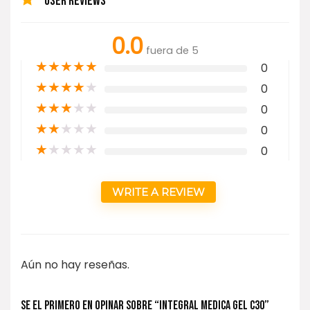
USER REVIEWS
0.0
fuera de 5
★
★
★
★
★
0
★
★
★
★
★
0
★
★
★
★
★
0
★
★
★
★
★
0
★
★
★
★
★
0
WRITE A REVIEW
Aún no hay reseñas.
Se el primero en opinar sobre “INTEGRAL MEDICA Gel C30”