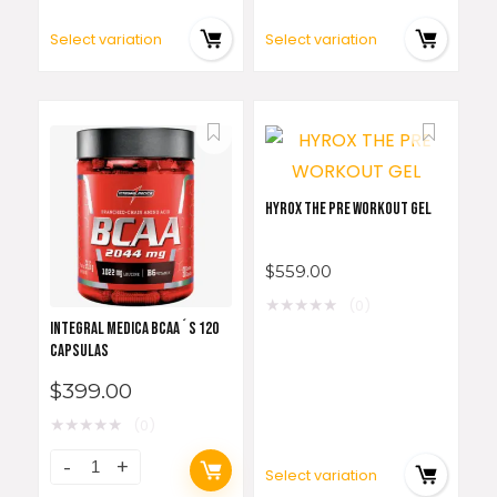
Select variation
Select variation
HYROX THE PRE WORKOUT GEL
$
559.00
★
★
★
★
★
(0)
INTEGRAL MEDICA BCAA´S 120
CAPSULAS
$
399.00
★
★
★
★
★
(0)
Select variation