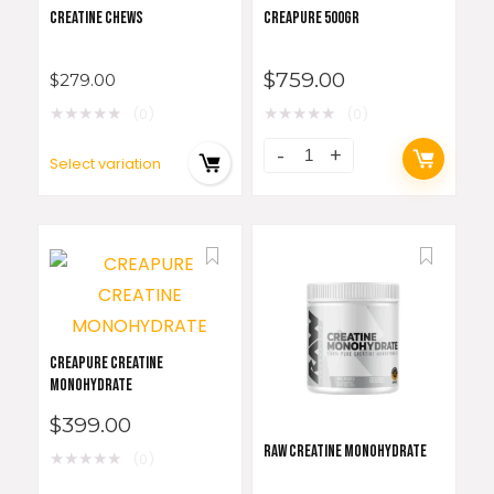
CREATINE CHEWS
CREAPURE 500GR
$
759.00
$
279.00
★
★
★
★
★
★
★
★
★
★
(0)
(0)
Select variation
CREAPURE CREATINE
MONOHYDRATE
$
399.00
RAW CREATINE MONOHYDRATE
★
★
★
★
★
(0)