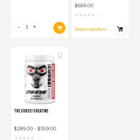
$
669.00
★
★
★
★
★
(0)
Select variation
THE CURSE! CREATINE
$
289.00
-
$
359.00
★
★
★
★
★
(0)