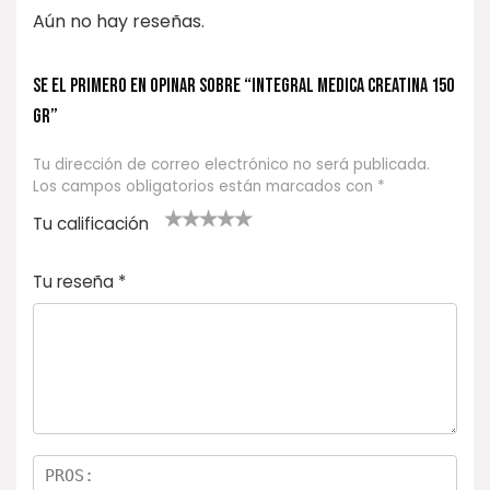
Aún no hay reseñas.
Se el primero en opinar sobre “INTEGRAL MEDICA Creatina 150
gr”
Tu dirección de correo electrónico no será publicada.
Los campos obligatorios están marcados con
*
Tu calificación
1
2
3 de 5
4 de 5
5 de 5
d
de
estrel
estrella
estrellas
Tu reseña
*
e
5
las
s
5
estr
e
ella
st
s
r
el
la