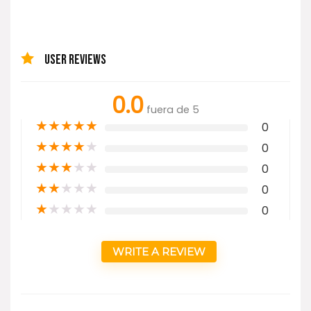
USER REVIEWS
0.0
fuera de 5
★
★
★
★
★
0
★
★
★
★
★
0
★
★
★
★
★
0
★
★
★
★
★
0
★
★
★
★
★
0
WRITE A REVIEW