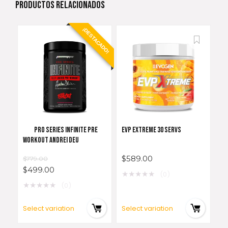
PRODUCTOS RELACIONADOS
¡DESTACADO!
PRO SERIES INFINITE PRE
EVP EXTREME 30 SERVS
WORKOUT ANDREI DEU
$
589.00
$
779.00
$
499.00
★
★
★
★
★
(0)
★
★
★
★
★
(0)
Select variation
Select variation