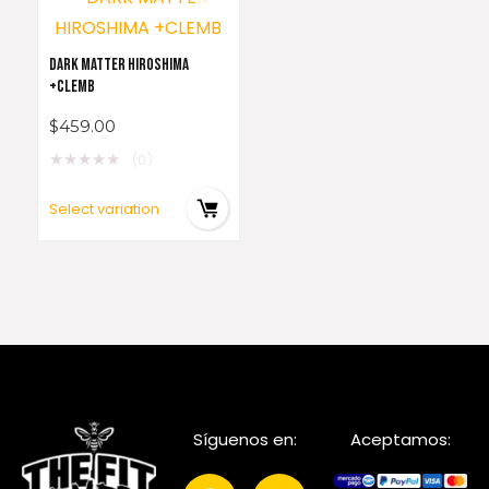
DARK MATTER HIROSHIMA
+CLEMB
$
459.00
★
★
★
★
★
(0)
Select variation
Síguenos en:
Aceptamos: