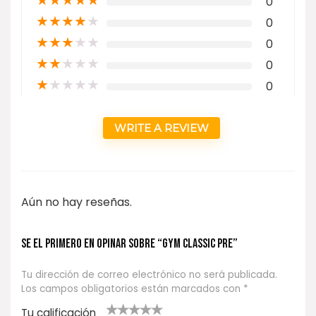
0
★
★
★
★
★
0
★
★
★
★
★
0
★
★
★
★
★
0
★
★
★
★
★
0
WRITE A REVIEW
Aún no hay reseñas.
Se el primero en opinar sobre “GYM CLASSIC PRE”
Tu dirección de correo electrónico no será publicada.
Los campos obligatorios están marcados con
*
Tu calificación