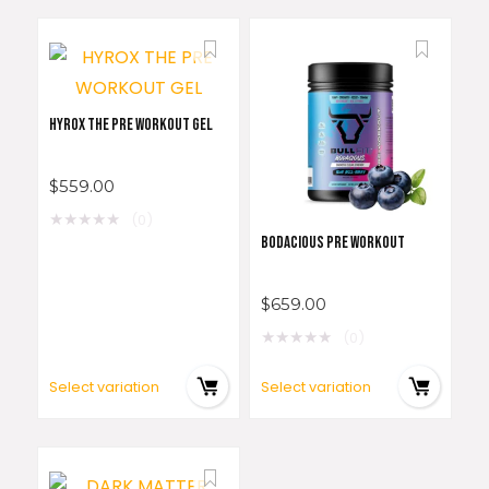
HYROX THE PRE WORKOUT GEL
$
559.00
★
★
★
★
★
(0)
BODACIOUS PRE WORKOUT
$
659.00
★
★
★
★
★
(0)
Select variation
Select variation