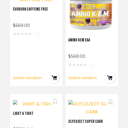
EVOBURN CAFFEINE FREE
$
669.00
★
★
★
★
★
(0)
AMINO KEM EAA
$
569.00
★
★
★
★
★
(0)
Select variation
Select variation
LIGHT & TIGHT
GLYCOJECT SUPER CARB