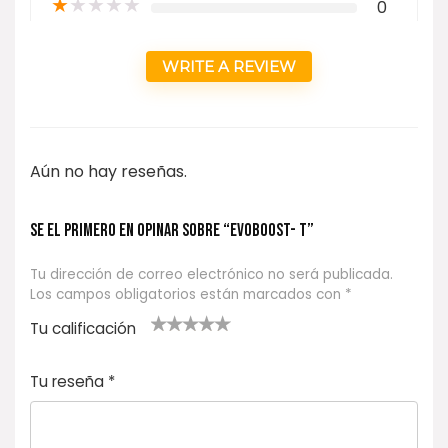
★
★
★
★
★
0
WRITE A REVIEW
Aún no hay reseñas.
Se el primero en opinar sobre “EVOBOOST- T”
Tu dirección de correo electrónico no será publicada.
Los campos obligatorios están marcados con
*
Tu calificación
1
2
3 de 5
4 de 5
5 de 5
d
de
estrel
estrella
estrellas
Tu reseña
*
e
5
las
s
5
estr