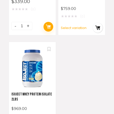
$
339.00
$
759.00
★
★
★
★
★
(0)
★
★
★
★
★
(0)
Select variation
ISOJECT WHEY PROTEIN ISOLATE
2LBS
$
969.00