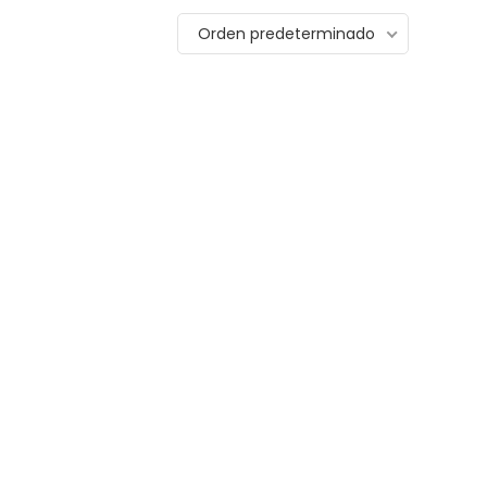
Orden predeterminado
Featured!
689.00
$
439.00