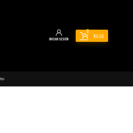
0
$
0.00
Iniciar sesión
to