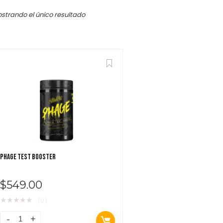
strando el único resultado
Featured!
$
279.00
$
PHAGE TEST BOOSTER
$
549.00
★
★
★
★
★
(0)