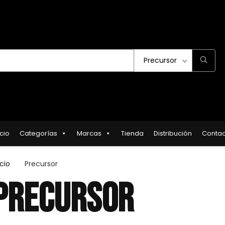
Precursor
icio
Categorías
Marcas
Tienda
Distribución
Contac
icio
Precursor
PRECURSOR