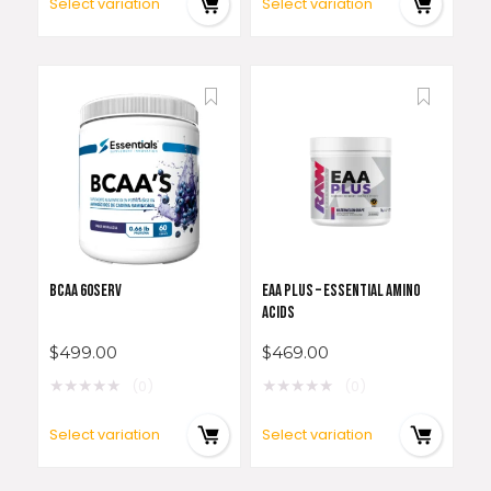
Select variation
Select variation
BCAA 60SERV
EAA PLUS – ESSENTIAL AMINO
ACIDS
$
499.00
$
469.00
★
★
★
★
★
★
★
★
★
★
(0)
(0)
Select variation
Select variation