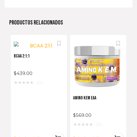
PRODUCTOS RELACIONADOS
BCAA 2:1:1
$
439.00
★
★
★
★
★
(0)
AMINO KEM EAA
$
569.00
★
★
★
★
★
(0)