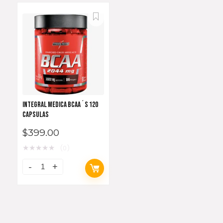
INTEGRAL MEDICA BCAA´S 120
CAPSULAS
$
399.00
★
★
★
★
★
(0)