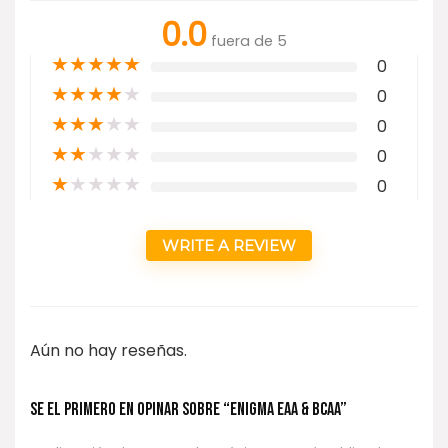
0.0
fuera de 5
★
★
★
★
★
0
★
★
★
★
★
0
★
★
★
★
★
0
★
★
★
★
★
0
★
★
★
★
★
0
WRITE A REVIEW
Aún no hay reseñas.
Se el primero en opinar sobre “ENIGMA EAA & BCAA”