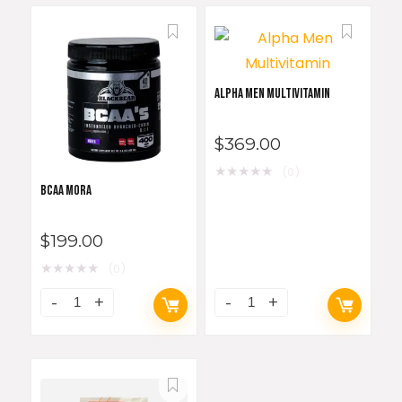
ALPHA MEN MULTIVITAMIN
$
369.00
★
★
★
★
★
(0)
BCAA MORA
$
199.00
★
★
★
★
★
(0)