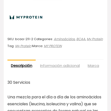
SKU:
bcaa-211-2
Categories:
Aminoácidos
,
BCAA
,
My Protein
Tag:
My Protein
Marca:
MY PROTEIN
Descripción
Información adicional
Marca
Va
30 Servicios
Una mezcla para el día a día de los aminoácidos
esenciales (leucina, isoleucina y valina) que se
encuentran presentes de forma natural en las