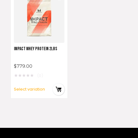
IMPACT WHEY PROTEIN 2LBS
$
779.00
★
★
★
★
★
(0)
Select variation