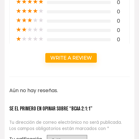
★
★
★
★
★
0
★
★
★
★
★
0
★
★
★
★
★
0
★
★
★
★
★
0
★
★
★
★
★
0
WRITE A REVIEW
Aún no hay reseñas.
Se el primero en opinar sobre “BCAA 2:1:1”
Tu dirección de correo electrónico no será publicada.
Los campos obligatorios están marcados con
*