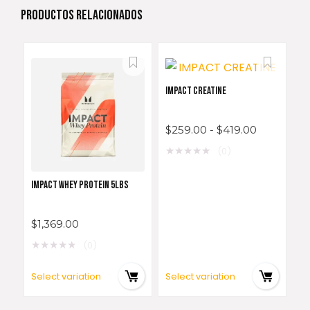
PRODUCTOS RELACIONADOS
IMPACT CREATINE
$
259.00
-
$
419.00
★
★
★
★
★
(0)
IMPACT WHEY PROTEIN 5LBS
$
1,369.00
★
★
★
★
★
(0)
Select variation
Select variation