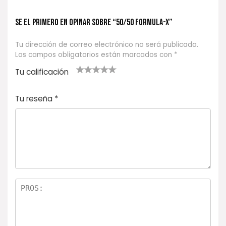
Se el primero en opinar sobre “50/50 FORMULA-X”
Tu dirección de correo electrónico no será publicada.
Los campos obligatorios están marcados con
*
Tu calificación
1
2
3 de 5
4 de 5
5 de 5
d
de
estrel
estrella
estrellas
Tu reseña
*
e
5
las
s
5
estr
e
ella
st
s
r
el
la
s