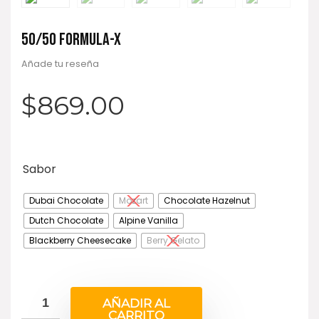
50/50 FORMULA-X
Añade tu reseña
$
869.00
Sabor
Dubai Chocolate
Mozart
Chocolate Hazelnut
Dutch Chocolate
Alpine Vanilla
Blackberry Cheesecake
Berry Gelato
AÑADIR AL
CARRITO