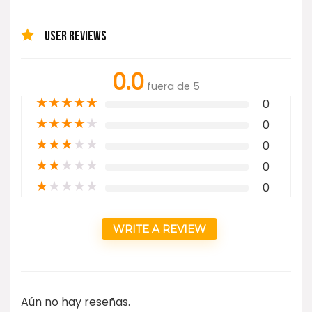
USER REVIEWS
0.0
fuera de 5
★
★
★
★
★
0
★
★
★
★
★
0
★
★
★
★
★
0
★
★
★
★
★
0
★
★
★
★
★
0
WRITE A REVIEW
Aún no hay reseñas.