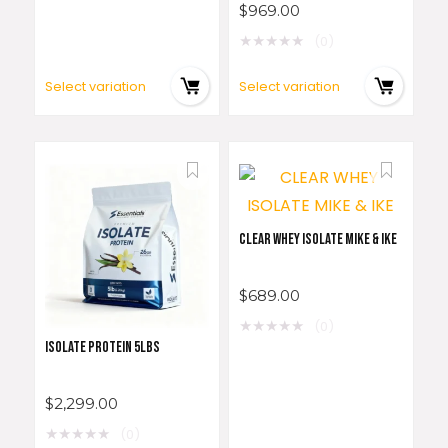
$
969.00
★
★
★
★
★
(0)
Select variation
Select variation
CLEAR WHEY ISOLATE MIKE & IKE
$
689.00
★
★
★
★
★
(0)
ISOLATE PROTEIN 5LBS
$
2,299.00
★
★
★
★
★
(0)