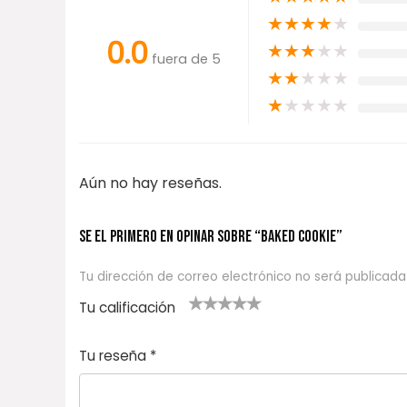
★
★
★
★
★
0.0
★
★
★
★
★
fuera de 5
★
★
★
★
★
★
★
★
★
★
Aún no hay reseñas.
Se el primero en opinar sobre “BAKED COOKIE”
Tu dirección de correo electrónico no será publicada
Tu calificación
1
2
3 de 5
4 de 5
5 de 5
d
de
estrel
estrella
estrellas
Tu reseña
*
e
5
las
s
5
estr