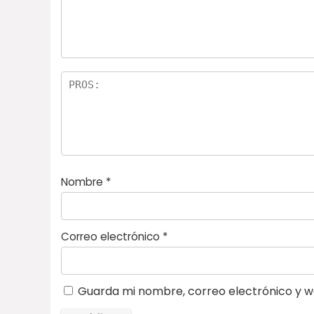
e
ella
st
s
r
el
la
s
Nombre
*
Correo electrónico
*
Guarda mi nombre, correo electrónico y w