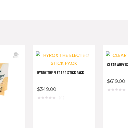
CLEAR WHEY I
HYROX THE ELECTRO STICK PACK
$
619.00
$
349.00
★
★
★
★
★
★
★
★
★
★
(0)