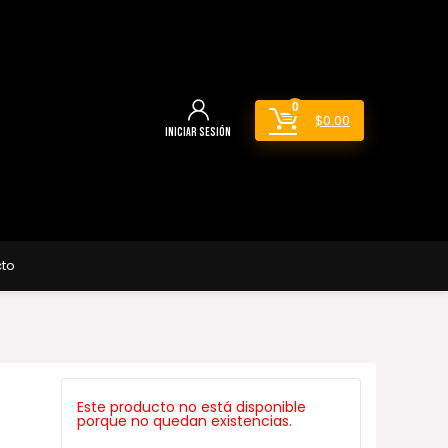
0
$
0.00
Iniciar sesión
to
Este producto no está disponible
porque no quedan existencias.