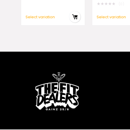
★
★
★
★
★
(0)
Select variation
Select variation