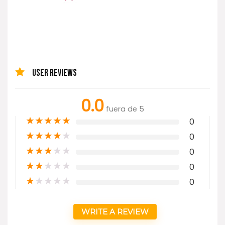
USER REVIEWS
0.0
fuera de 5
★
★
★
★
★
0
★
★
★
★
★
0
★
★
★
★
★
0
★
★
★
★
★
0
★
★
★
★
★
0
WRITE A REVIEW