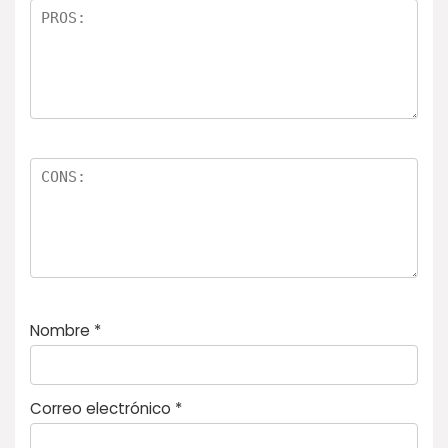
la
s
Nombre
*
Correo electrónico
*