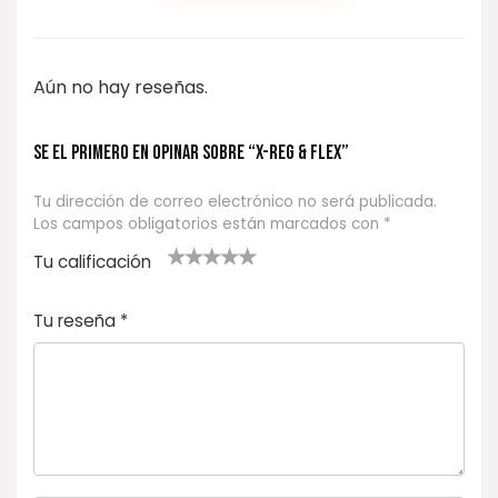
Aún no hay reseñas.
Se el primero en opinar sobre “X-REG & FLEX”
Tu dirección de correo electrónico no será publicada.
Los campos obligatorios están marcados con
*
Tu calificación
1
2
3 de 5
4 de 5
5 de 5
d
de
estrel
estrella
estrellas
Tu reseña
*
e
5
las
s
5
estr
e
ella
st
s
r
el