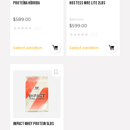
PROTEÍNA HÍBRIDA
HOSTESS MRE LITE 2LBS
$
589.00
$
699.00
$
599.00
★
★
★
★
★
(0)
★
★
★
★
★
(0)
Select variation
Select variation
IMPACT WHEY PROTEIN 5LBS