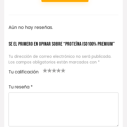
Aún no hay reseñas.
Se el primero en opinar sobre “PROTEÍNA ISO100% PREMIUM”
Tu dirección de correo electrónico no será publicada.
Los campos obligatorios están marcados con
*
Tu calificación
1
2
3 de 5
4 de 5
5 de 5
d
de
estrel
estrella
estrellas
Tu reseña
*
e
5
las
s
5
estr
e
ella
st
s
r