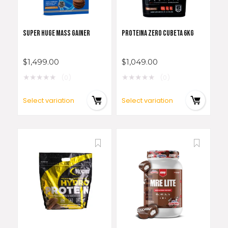
SUPER HUGE MASS GAINER
PROTEINA ZERO CUBETA 6KG
$
1,499.00
$
1,049.00
★
★
★
★
★
★
★
★
★
★
(0)
(0)
Select variation
Select variation