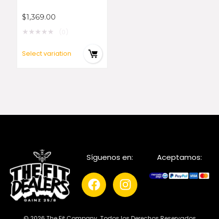
$
1,369.00
★
★
★
★
★
(0)
Select variation
Síguenos en:
Aceptamos:
© 2026 The Fit Company. Todos los Derechos Reservados