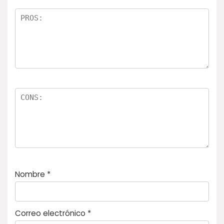
el
la
s
Nombre
*
Correo electrónico
*