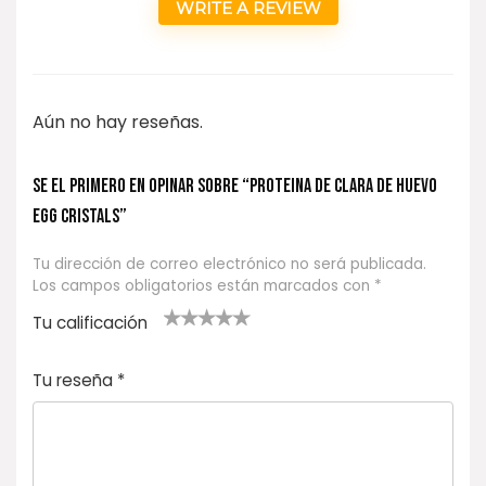
WRITE A REVIEW
Aún no hay reseñas.
Se el primero en opinar sobre “PROTEINA DE CLARA DE HUEVO
EGG CRISTALS”
Tu dirección de correo electrónico no será publicada.
Los campos obligatorios están marcados con
*
Tu calificación
1
2
3 de 5
4 de 5
5 de 5
d
de
estrel
estrella
estrellas
Tu reseña
*
e
5
las
s
5
estr
e
ella