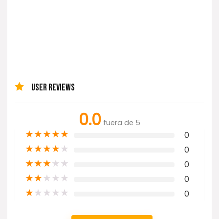
USER REVIEWS
0.0
fuera de 5
★
★
★
★
★
0
★
★
★
★
★
0
★
★
★
★
★
0
★
★
★
★
★
0
★
★
★
★
★
0