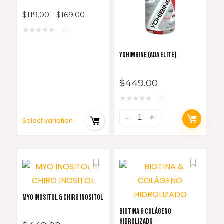
$
119.00
-
$
169.00
★
★
★
★
★
(0)
YOHIMBINE (ADA ELITE)
$
449.00
★
★
★
★
★
(0)
Select variation
MYO INOSITOL & CHIRO INOSITOL
BIOTINA & COLÁGENO
HIDROLIZADO