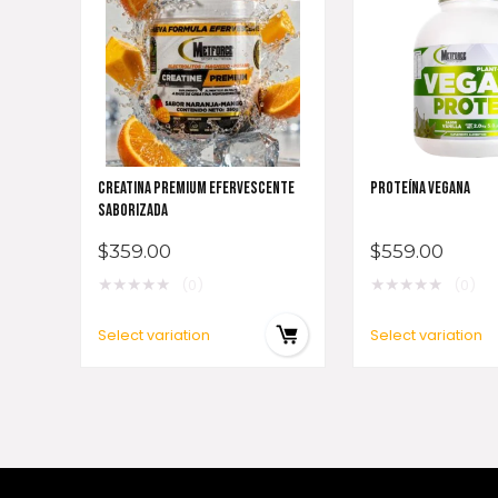
CREATINA PREMIUM EFERVESCENTE
PROTEÍNA VEGANA
SABORIZADA
$
359.00
$
559.00
★
★
★
★
★
★
★
★
★
★
(0)
(0)
Select variation
Select variation