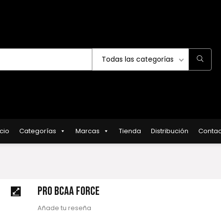
Todas las categorías
icio
Categorías
Marcas
Tienda
Distribución
Contac
PRO BCAA FORCE
Añade tu reseña