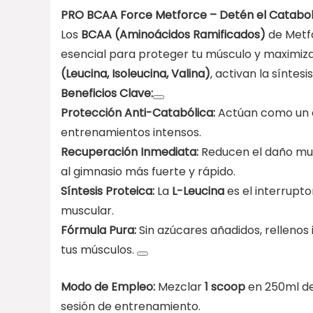
PRO BCAA Force Metforce – Detén el Cataboli
Los
BCAA (Aminoácidos Ramificados)
de Metfo
esencial para proteger tu músculo y maximiz
(Leucina, Isoleucina, Valina)
, activan la sínte
Beneficios Clave:
Protección Anti-Catabólica:
Actúan como un e
entrenamientos intensos.
Recuperación Inmediata:
Reducen el daño mus
al gimnasio más fuerte y rápido.
Síntesis Proteica:
La
L-Leucina
es el interrupto
muscular.
Fórmula Pura:
Sin azúcares añadidos, rellenos
tus músculos.
Modo de Empleo:
Mezclar
1 scoop
en 250ml de
sesión de entrenamiento.