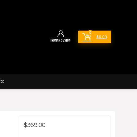
0
$
0.00
Iniciar sesión
to
$
369.00