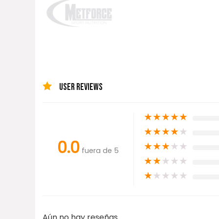
USER REVIEWS
★
★
★
★
★
★
★
★
★
★
0.0
★
★
★
★
★
fuera de 5
★
★
★
★
★
★
★
★
★
★
Aún no hay reseñas.