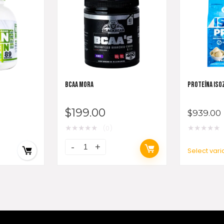
BCAA MORA
PROTEÍNA ISO
$
199.00
$
939.00
★
★
★
★
★
★
★
★
★
★
(0)
Select vari