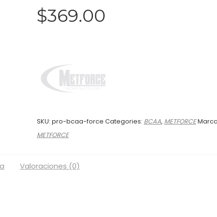
$
369.00
SKU:
pro-bcaa-force
Categories:
BCAA
,
METFORCE
Marca
METFORCE
a
Valoraciones (0)