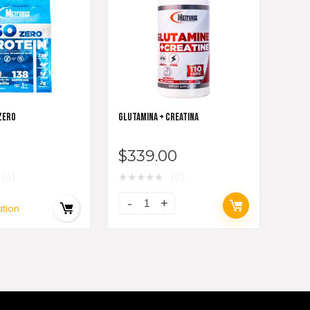
ZERO
GLUTAMINA + CREATINA
$
339.00
★
★
★
★
★
(0)
(0)
ation