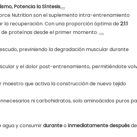
smo, Potencia la Síntesis
rce Nutrition son el suplemento intra-entrenamiento
ar la recuperación. Con una proporción óptima de
2:1:1
sis de proteínas desde el primer momento.
scudo, previniendo la degradación muscular durante
cular y el dolor post-entrenamiento, permitiéndote vol
r maestro que activa la construcción de nuevo tejido
 innecesarios ni carbohidratos, solo aminoácidos puros p
 agua y consumir
durante
o
inmediatamente después
de