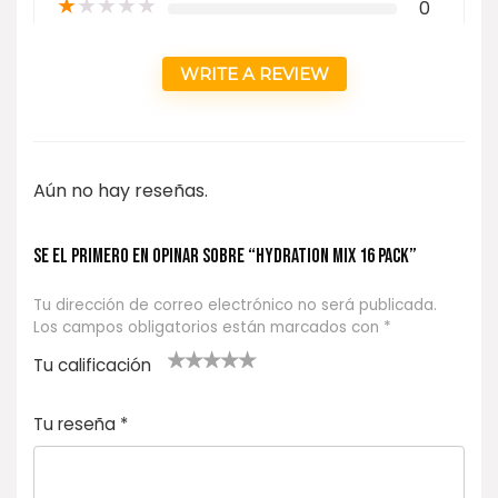
★
★
★
★
★
0
WRITE A REVIEW
Aún no hay reseñas.
Se el primero en opinar sobre “HYDRATION MIX 16 PACK”
Tu dirección de correo electrónico no será publicada.
Los campos obligatorios están marcados con
*
Tu calificación
1
2
3 de 5
4 de 5
5 de 5
d
de
estrel
estrella
estrellas
Tu reseña
*
e
5
las
s
5
estr