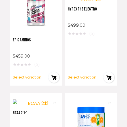
HYROX THE ELECTRO
$
499.00
★
★
★
★
★
(0)
EPIC AMINOS
$
459.00
★
★
★
★
★
(0)
Select variation
Select variation
BCAA 2:1:1