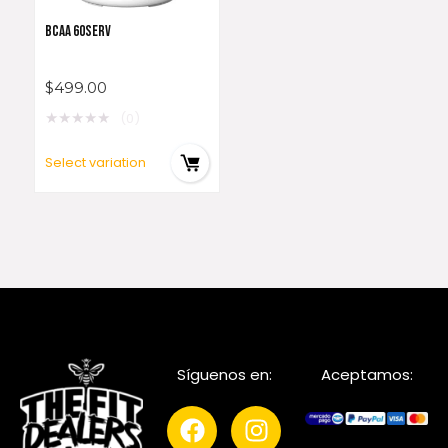
BCAA 60SERV
$
499.00
★
★
★
★
★
(0)
Select variation
Síguenos en:
Aceptamos: