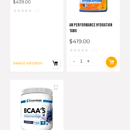
$
439.00
★
★
★
★
★
(0)
AN PERFORMANCE HYDRATION
TANG
$
419.00
★
★
★
★
★
(0)
Select variation