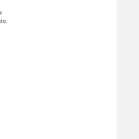
a
to.