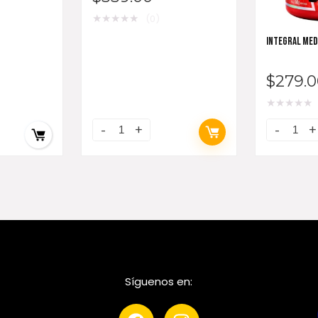
★
★
★
★
★
(0)
INTEGRAL MED
$
279.0
★
★
★
★
★
Síguenos en: