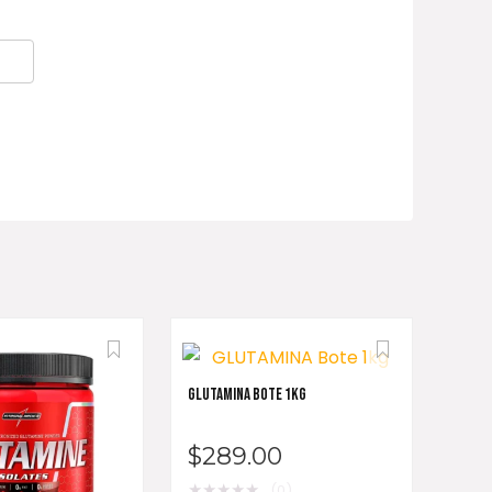
GLUTAMINA BOTE 1KG
$
289.00
★
★
★
★
★
(0)