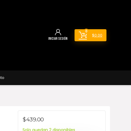
0
$
0.00
Iniciar sesión
to
$
439.00
Solo quedan 2 disponibles