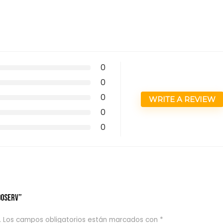
0
0
0
WRITE A REVIEW
0
0
00SERV”
.
Los campos obligatorios están marcados con
*