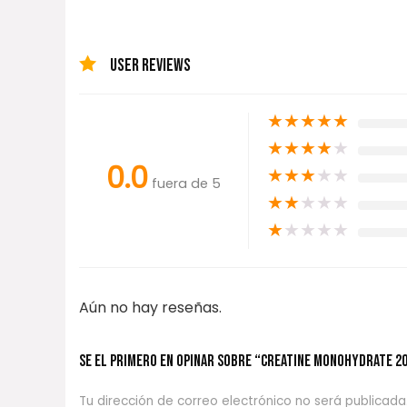
USER REVIEWS
★
★
★
★
★
★
★
★
★
★
0.0
★
★
★
★
★
fuera de 5
★
★
★
★
★
★
★
★
★
★
Aún no hay reseñas.
Se el primero en opinar sobre “CREATINE MONOHYDRATE 2
Tu dirección de correo electrónico no será publicada