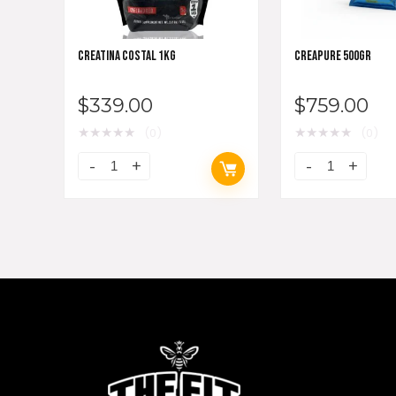
CREATINA COSTAL 1KG
CREAPURE 500GR
$
339.00
$
759.00
★
★
★
★
★
★
★
★
★
★
(0)
(0)