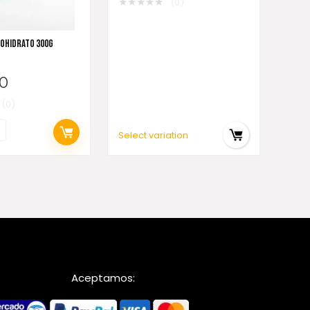
★
★
★
★
★
(0)
OHIDRATO 300G
0
(0)
Select variation
Aceptamos: