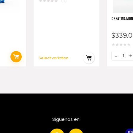
★
★
★
★
★
(0)
CREATINA MON
$
339.0
★
★
★
★
★
Select variation
Síguenos en: