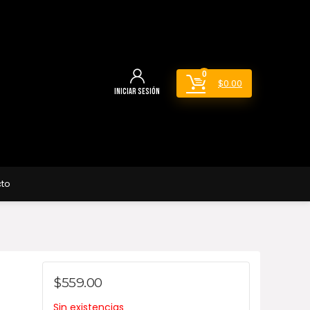
0
$
0.00
Iniciar sesión
to
$
559.00
Sin existencias