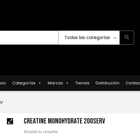
Todas las categorías
icio
Categorías
Marcas
Tienda
Distribución
Contac
RV
CREATINE MONOHYDRATE 200SERV
Añade tu reseña