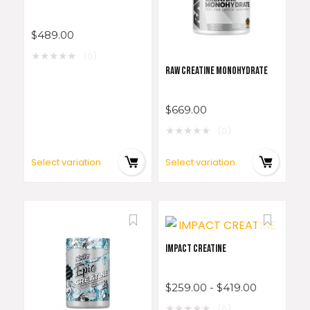
$
489.00
★
★
★
★
★
(0)
RAW CREATINE MONOHYDRATE
$
669.00
★
★
★
★
★
(0)
Select variation
Select variation
IMPACT CREATINE
$
259.00
-
$
419.00
★
★
★
★
★
(0)