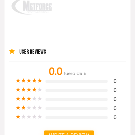
USER REVIEWS
0.0
fuera de 5
★
★
★
★
★
0
★
★
★
★
★
0
★
★
★
★
★
0
★
★
★
★
★
0
★
★
★
★
★
0