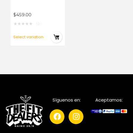
$
459.00
★
★
★
★
★
(0)
Select variation
Síguenos en:
Aceptamos: