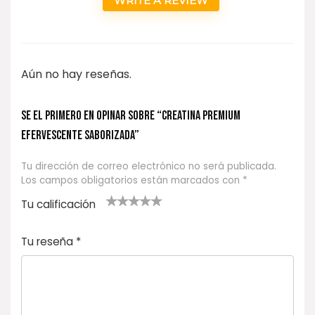
WRITE A REVIEW
Aún no hay reseñas.
Se el primero en opinar sobre “Creatina Premium
Efervescente Saborizada”
Tu dirección de correo electrónico no será publicada.
Los campos obligatorios están marcados con
*
Tu calificación
1
2
3 de 5
4 de 5
5 de 5
d
de
estrel
estrella
estrellas
Tu reseña
*
e
5
las
s
5
estr
e
ella
st
s