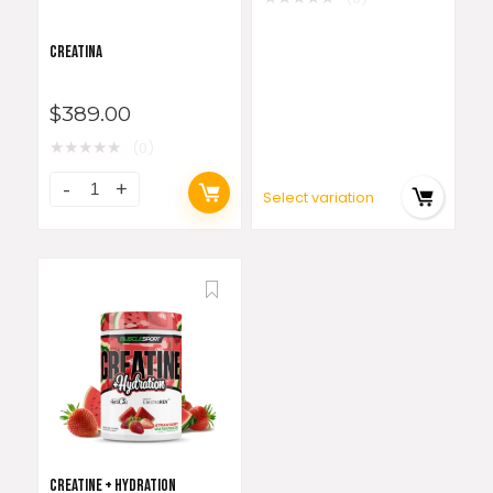
CREATINA
$
389.00
★
★
★
★
★
(0)
Select variation
CREATINE + HYDRATION