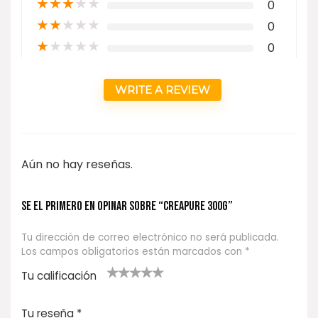
★
★
★
★
★
0
★
★
★
★
★
0
★
★
★
★
★
0
WRITE A REVIEW
Aún no hay reseñas.
Se el primero en opinar sobre “CREAPURE 300g”
Tu dirección de correo electrónico no será publicada.
Los campos obligatorios están marcados con
*
Tu calificación
1
2
3 de 5
4 de 5
5 de 5
d
de
estrel
estrella
estrellas
Tu reseña
*