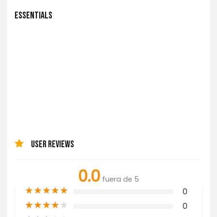
ESSENTIALS
USER REVIEWS
0.0
fuera de 5
★
★
★
★
★
0
★
★
★
★
★
0