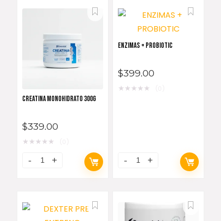
ENZIMAS + PROBIOTIC
$
399.00
★
★
★
★
★
(0)
CREATINA MONOHIDRATO 300G
$
339.00
★
★
★
★
★
(0)