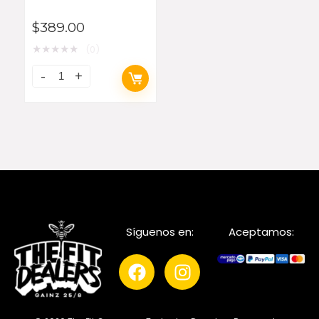
$
389.00
★
★
★
★
★
(0)
Síguenos en:
Aceptamos: