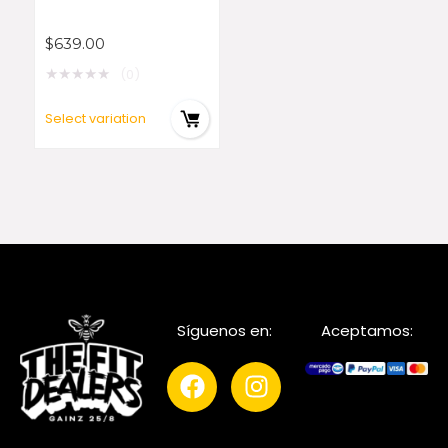
$
639.00
★
★
★
★
★
(0)
Select variation
Síguenos en:
Aceptamos: