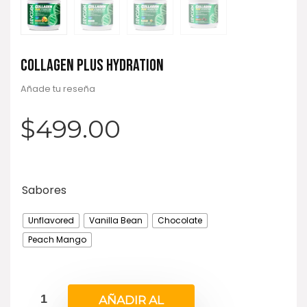
COLLAGEN PLUS HYDRATION
Añade tu reseña
$
499.00
Sabores
Unflavored
Vanilla Bean
Chocolate
Peach Mango
AÑADIR AL