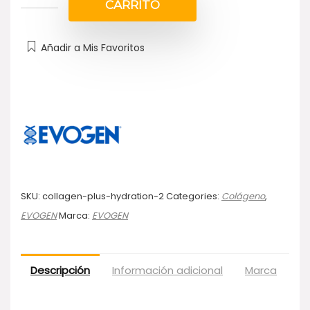
CARRITO
Añadir a Mis Favoritos
SKU:
collagen-plus-hydration-2
Categories:
Colágeno
,
EVOGEN
Marca:
EVOGEN
Descripción
Información adicional
Marca
Va