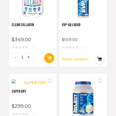
CLEAN COLLAGEN
EVP-AQ LIQUID
$
349.00
$
559.00
★
★
★
★
★
★
★
★
★
★
(0)
(0)
Select variation
SUPER DRY
$
299.00
★
★
★
★
★
(0)