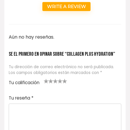
WRITE A REVIEW
Aún no hay reseñas.
Se el primero en opinar sobre “COLLAGEN PLUS HYDRATION”
Tu dirección de correo electrónico no será publicada.
Los campos obligatorios están marcados con
*
Tu calificación
1
2
3 de 5
4 de 5
5 de 5
d
de
estrel
estrella
estrellas
Tu reseña
*
e
5
las
s
5
estr
e
ella
st
s