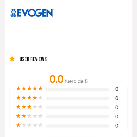
USER REVIEWS
0.0
fuera de 5
★
★
★
★
★
0
★
★
★
★
★
0
★
★
★
★
★
0
★
★
★
★
★
0
★
★
★
★
★
0