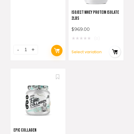
ISOJECT WHEY PROTEIN ISOLATE
2LBS
$
969.00
★
★
★
★
★
(0)
Select variation
EPIC COLLAGEN