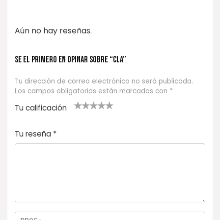
Aún no hay reseñas.
Se el primero en opinar sobre “CLA”
Tu dirección de correo electrónico no será publicada.
Los campos obligatorios están marcados con
*
Tu calificación
1
2
3 de 5
4 de 5
5 de 5
d
de
estrel
estrella
estrellas
Tu reseña
*
e
5
las
s
5
estr
e
ella
st
s
r
el