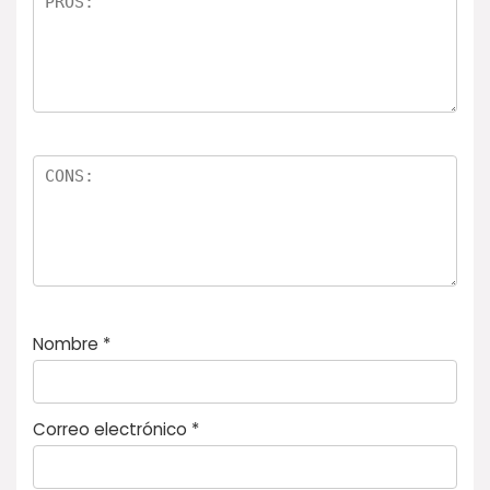
la
s
Nombre
*
Correo electrónico
*