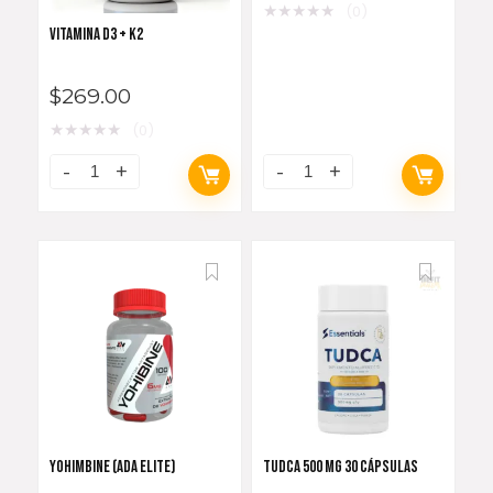
★
★
★
★
★
(0)
VITAMINA D3 + K2
$
269.00
★
★
★
★
★
(0)
YOHIMBINE (ADA ELITE)
TUDCA 500 MG 30 CÁPSULAS