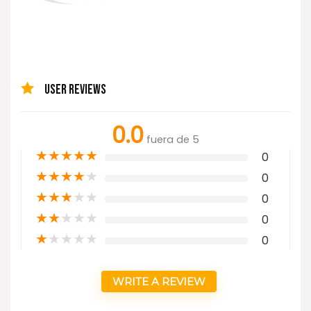
USER REVIEWS
0.0
fuera de 5
★
★
★
★
★
0
★
★
★
★
★
0
★
★
★
★
★
0
★
★
★
★
★
0
★
★
★
★
★
0
WRITE A REVIEW