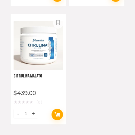
CITRULINA MALATO
$
439.00
★
★
★
★
★
(0)