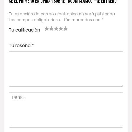
Se el primero en opinar sobre “BOOM CLASICO PRE ENTRENO”
Tu dirección de correo electrónico no será publicada.
Los campos obligatorios están marcados con
*
Tu calificación
1
2
3 de 5
4 de 5
5 de 5
d
de
estrel
estrella
estrellas
Tu reseña
*
e
5
las
s
5
estr
e
ella
st
s
r
el
la
s