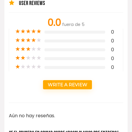
USER REVIEWS
0.0
fuera de 5
★
★
★
★
★
0
★
★
★
★
★
0
★
★
★
★
★
0
★
★
★
★
★
0
★
★
★
★
★
0
WRITE A REVIEW
Aún no hay reseñas.