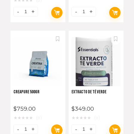
★
★
★
★
★
(0)
CREAPURE 500GR
EXTRACTO DE TÉ VERDE
$
759.00
$
349.00
★
★
★
★
★
★
★
★
★
★
(0)
(0)