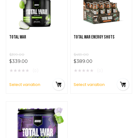
TOTAL WAR
TOTAL WAR ENERGY SHOTS
$
399.00
$
459.00
$
339.00
$
389.00
★
★
★
★
★
★
★
★
★
★
(0)
(0)
Select variation
Select variation