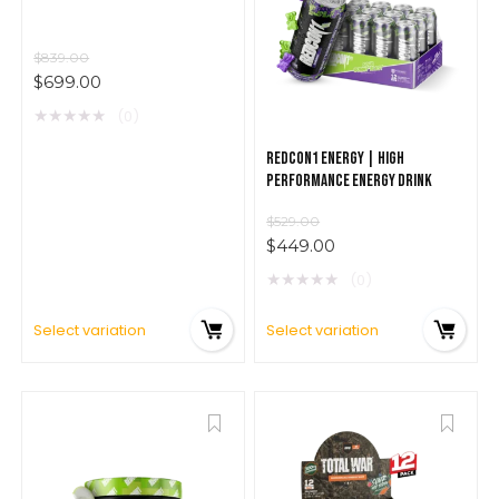
$
839.00
$
699.00
★
★
★
★
★
(0)
REDCON1 ENERGY | HIGH
PERFORMANCE ENERGY DRINK
$
529.00
$
449.00
★
★
★
★
★
(0)
Select variation
Select variation