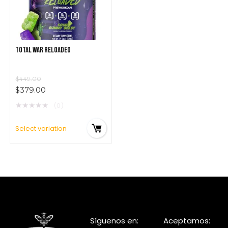
TOTAL WAR RELOADED
$
449.00
$
379.00
★
★
★
★
★
(0)
Select variation
Síguenos en:
Aceptamos: