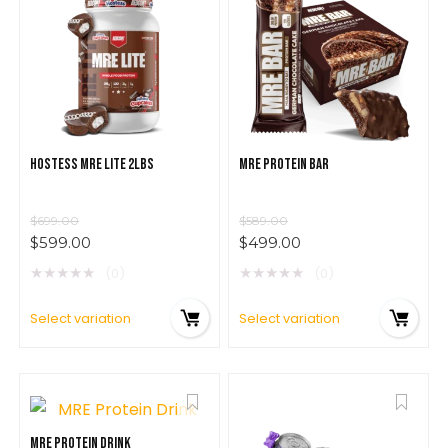
$
279.00
HOSTESS MRE LITE 2LBS
MRE PROTEIN BAR
$
699.00
$
589.00
$
599.00
$
499.00
★
★
★
★
★
★
★
★
★
★
(0)
(0)
Select variation
Select variation
MRE PROTEIN DRINK