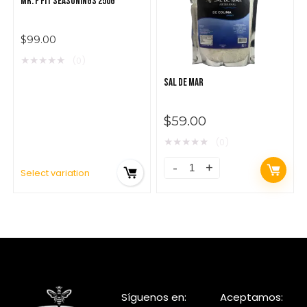
MR. F FIT SEASONINGS 250G
$
99.00
★
★
★
★
★
(0)
SAL DE MAR
$
59.00
★
★
★
★
★
(0)
Select variation
Síguenos en:
Aceptamos: