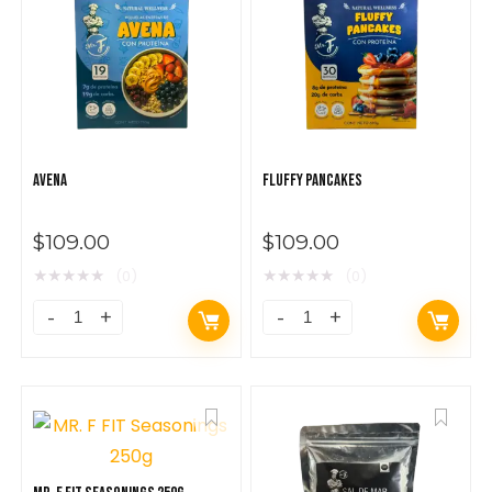
$
279.00
AVENA
FLUFFY PANCAKES
$
109.00
$
109.00
★
★
★
★
★
★
★
★
★
★
(0)
(0)