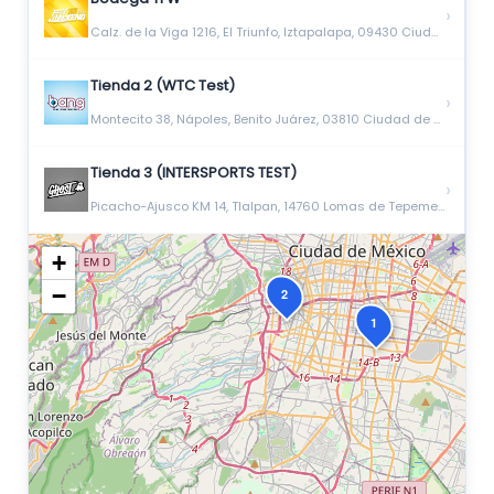
›
Calz. de la Viga 1216, El Triunfo, Iztapalapa, 09430 Ciudad de México, CDMX
Tienda 2 (WTC Test)
›
Montecito 38, Nápoles, Benito Juárez, 03810 Ciudad de México, CDMX
Tienda 3 (INTERSPORTS TEST)
›
Picacho-Ajusco KM 14, Tlalpan, 14760 Lomas de Tepemecatl, CDMX
+
−
2
1