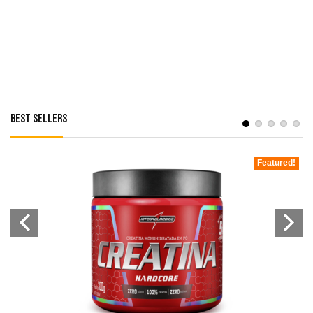
Best Sellers
!
Featured!