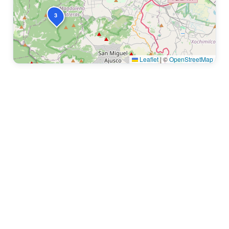
3
Leaflet
|
©
OpenStreetMap