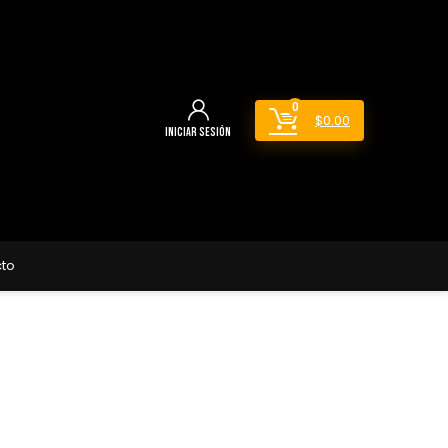
0
$
0.00
Iniciar sesión
to