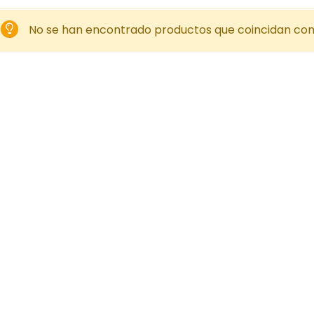
No se han encontrado productos que coincidan con 
Featured!
$
279.00
$